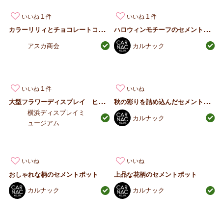
1
1
いいね
いいね
カ
ラーリリィとチョコレートコスモスのブーケ
ハ
ロウィンモチーフのセメントシリーズ
アスカ商会
カルナック
1
いいね
いいね
大
型フラワーディスプレイ ヒマワリポット
秋
の彩りを詰め込んだセメントポット
横浜ディスプレイミ
カルナック
ュージアム
いいね
いいね
おしゃれな柄のセメントポット
上品な花柄のセメントポット
カルナック
カルナック