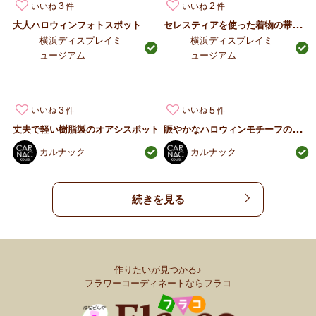
3
2
いいね
いいね
セ
レスティアを使った着物の帯のようなフラワーデザイ…
大人ハロウィンフォトスポット
横浜ディスプレイミ
横浜ディスプレイミ
ュージアム
ュージアム
3
5
いいね
いいね
賑
やかなハロウィンモチーフのグラスファイバーシリー…
丈夫で軽い樹脂製のオアシスポット
カルナック
カルナック
続きを見る
作りたいが見つかる♪
フラワーコーディネートならフラコ