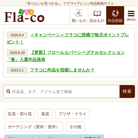
「作りたいが見つかる♪」フラワーアレンジ作品投稿サイト
買いもの
読みもの
作品投稿
＜キャンペーン＞フラコに投稿で毎月ポイントプレ
2026.8.4
ゼント！
【更新】フロールエバーシーズナルセレクション
2026.6.18
「春」入選作品発表
フラコに作品を投稿しませんか？
2023.2.1
生花・切り花
造花
プリザ・ドライ
ガーデニング（室内・室外）
その他