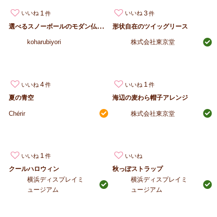
1
3
いいね
いいね
選
べるスノーボールのモダン仏花｜高さ16cmのミニ…
形状自在のツイッグリース
koharubiyori
株式会社東京堂
4
1
いいね
いいね
夏の青空
海辺の麦わら帽子アレンジ
Chérir
株式会社東京堂
1
いいね
いいね
クールハロウィン
秋っぽストラップ
横浜ディスプレイミ
横浜ディスプレイミ
ュージアム
ュージアム