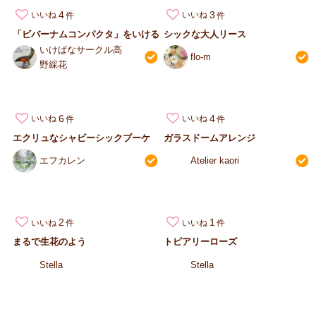
4
3
いいね
いいね
「ビバーナムコンパクタ」をいける
シックな大人リース
いけばなサークル高
flo-m
野綵花
6
4
いいね
いいね
エクリュなシャビーシックブーケ
ガラスドームアレンジ
エフカレン
Atelier kaori
2
1
いいね
いいね
まるで生花のよう
トピアリーローズ
Stella
Stella