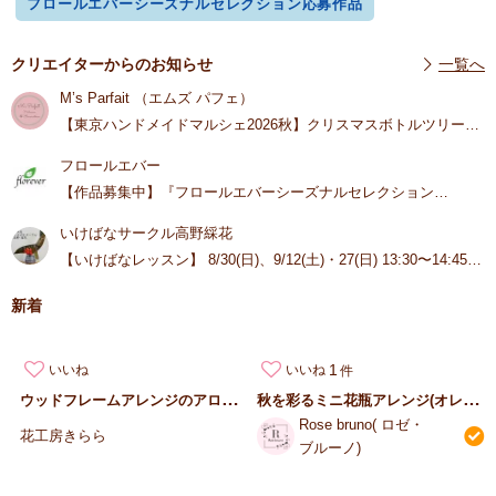
フロールエバーシーズナルセレクション応募作品
クリエイターからのお知らせ
一覧へ
M’s Parfait （エムズ パフェ）
【東京ハンドメイドマルシェ2026秋】
クリスマスボトルツリー講
座
東京ドームシティプリズムホールにて開催！
2026年9月5日㈯
フロールエバー
10時〜17時 ブースNo.W-6
参加費3500円〜
当日ブースにて受付、
詳細はインスタをご覧くださいませ。
【作品募集中】『フロールエバーシーズナルセレクション
（FSS）』開催中！ただいま「秋」募集中！フロールエバーのプ
いけばなサークル高野綵花
リザーブドフラワーを使った作品でご参加ください☆選出作品は
2027公式デジタルカレンダーに掲載予定！Fla-co投稿サイトから
【いけばなレッスン】 8/30(日)、9/12(土)・27(日) 13:30〜14:45
東
もご参加OK。詳細はリンクをチェック
村山中央公民館 ２階
西武新宿線 東村山駅東口より徒歩１分
詳
細は、URLをご覧ください
【展示】9/9〜15 玉川高島屋 11/27〜
新着
28 けやきの森季楽堂
1
いいね
いいね
ウ
ッドフレームアレンジのアロマディフューザー
秋
を彩るミニ花瓶アレンジ(オレンジorくすみピンク…
Rose bruno( ロゼ・
花工房きらら
ブルーノ)