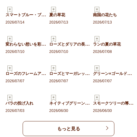
ス
マートブルー・ブーケ
夏の草花
南国の花たち
2026/07/14
2026/07/13
2026/07/13
変
わらない想いを彩るフラワ…
ロ
ーズとダリアの長寿を願う…
ランの夏の草花
2026/07/10
2026/07/10
2026/07/08
ロ
ーズのフレームアレンジ
ロ
ーズとマーガレットの花束
グ
リーン×ゴールドのフレー…
2026/07/07
2026/07/07
2026/07/07
ネ
イティブグリーンのスワッ…
ス
モークツリーの箒スワッグ
バラの投げ入れ
2026/07/03
2026/06/30
2026/06/30
もっと見る