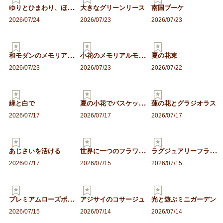
ゆ
りとひまわり、ほおずきの…
大きなグリーンリース
南国ブーケ
2026/07/24
2026/07/23
2026/07/23
和
モダンのメモリアルフラワ…
小
花のメモリアルモチーフ
夏の花束
2026/07/23
2026/07/23
2026/07/22
夏
の小花でバスケットアレン…
緑と白で
蓮の花とグラジオラス
2026/07/17
2026/07/17
2026/07/17
世
界に一つのフラワーミラー
ラ
グジュアリーフラワーボッ…
あじさいを活ける
2026/07/17
2026/07/15
2026/07/15
プ
レミアムローズボックス
アジサイのコサージュ
光と遊ぶミニガーデン
2026/07/15
2026/07/14
2026/07/14