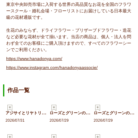
東京中央卸売市場に入荷する世界の高品質なお花を全国のフラワ
ースクール・婚礼会場・フローリストにお届けしている日本最大
級の花材通販です。
生花のみならず、ドライフラワー・プリザーブドフラワー・造花
など必要な花材が全て揃います。当店の商品は、個人・法人を問
わず全てのお客様にご購入頂けますので、すべてのフラワーシー
ンでご利用ください。
https://www.hanadonya.com/
https://www.instagram.com/hanadonyaassocie/
作品一覧
ア
ジサイとリヤトリス、草花…
ロ
ーズとグリーンのギフトア…
ロ
ーズとグリーンのスタンデ…
2026/07/31
2026/07/29
2026/07/29