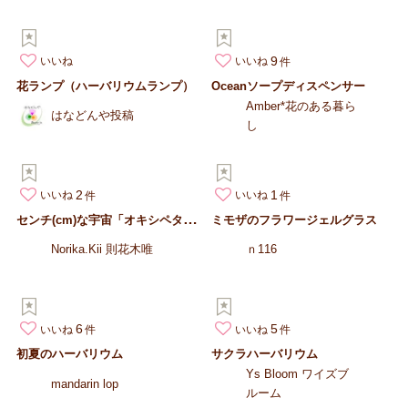
9
いいね
いいね
花ランプ（ハーバリウムランプ）
Oceanソープディスペンサー
Amber*花のある暮ら
はなどんや投稿
し
2
1
いいね
いいね
セ
ンチ(cm)な宇宙「オキシペタルム星系」
ミモザのフラワージェルグラス
Norika.Kii 則花木唯
ｎ116
6
5
いいね
いいね
初夏のハーバリウム
サクラハーバリウム
Ys Bloom ワイズブ
mandarin lop
ルーム