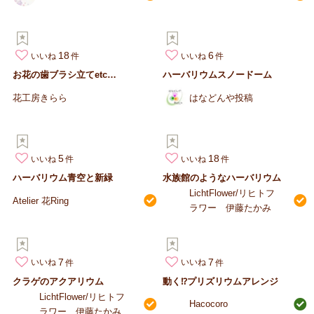
18
6
いいね
いいね
お花の歯ブラシ立てetc…
ハーバリウムスノードーム
花工房きらら
はなどんや投稿
5
18
いいね
いいね
ハーバリウム青空と新緑
水族館のようなハーバリウム
LichtFlower/リヒトフ
Atelier 花Ring
ラワー 伊藤たかみ
7
7
いいね
いいね
クラゲのアクアリウム
動く⁉プリズリウムアレンジ
LichtFlower/リヒトフ
Hacocoro
ラワー 伊藤たかみ