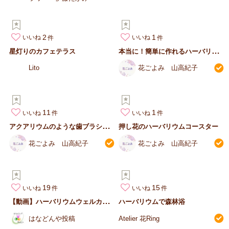
2
1
いいね
いいね
本
当に！簡単に作れるハーバリウム・ディスペンサー
星灯りのカフェテラス
Lito
花ごよみ 山高紀子
11
1
いいね
いいね
ア
クアリウムのような歯ブラシ立て（Lサイズ）
押し花のハーバリウムコースター
花ごよみ 山高紀子
花ごよみ 山高紀子
19
15
いいね
いいね
【
動画】ハーバリウムウェルカムプレート
ハーバリウムで森林浴
はなどんや投稿
Atelier 花Ring