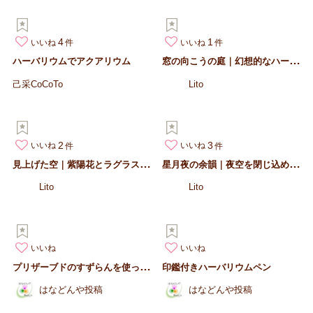
4
1
いいね
いいね
窓
の向こうの庭｜幻想的なハーバリウム
ハーバリウムでアクアリウム
己采CoCoTo
Lito
2
3
いいね
いいね
見
上げた空｜紫陽花とラグラスのハーバリウム
星
月夜の余韻｜夜空を閉じ込めた青い花のハーバリウム
Lito
Lito
いいね
いいね
プ
リザーブドのすずらんを使ったアレンジ
印鑑付きハーバリウムペン
はなどんや投稿
はなどんや投稿