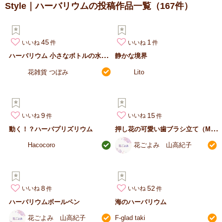
Style｜ハーバリウムの投稿作品一覧
（167件）
45
1
いいね
いいね
ハ
ーバリウム 小さなボトルの水族館
静かな境界
花雑貨 つぼみ
Lito
9
15
いいね
いいね
押
し花の可愛い歯ブラシ立て（Mサイズ）
動く！？ハーバプリズリウム
Hacocoro
花ごよみ 山高紀子
8
52
いいね
いいね
ハーバリウムボールペン
海のハーバリウム
花ごよみ 山高紀子
F-glad taki