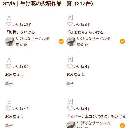
Style｜生け花の投稿作品一覧
（217件）
13
9
いいね
いいね
「河骨」をいける
「ひまわり」をいける
いけばなサークル高
いけばなサークル高
野綵花
野綵花
8
4
いいね
いいね
おみなえし
おみなえし
華子
華子
4
4
いいね
いいね
おみなえし
「ビバーナムコンパクタ」をいける
いけばなサークル高
華子