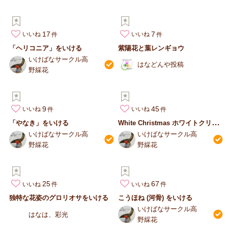
17
7
いいね
いいね
「ヘリコニア」をいける
紫陽花と葉レンギョウ
いけばなサークル高
はなどんや投稿
野綵花
9
45
いいね
いいね
W
hite Christmas ホワイトクリスマス アレンジ
「やなき」をいける
いけばなサークル高
いけばなサークル高
野綵花
野綵花
25
67
いいね
いいね
独特な花姿のグロリオサをいける
こうほね (河骨) をいける
いけばなサークル高
はなは、彩光
野綵花