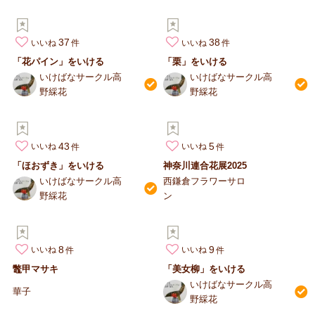
37
38
いいね
いいね
「花パイン」をいける
「栗」をいける
いけばなサークル高
いけばなサークル高
野綵花
野綵花
43
5
いいね
いいね
「ほおずき」をいける
神奈川連合花展2025
いけばなサークル高
西鎌倉フラワーサロ
野綵花
ン
8
9
いいね
いいね
鼈甲マサキ
「美女柳」をいける
いけばなサークル高
華子
野綵花