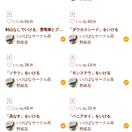
50
40
いいね
いいね
剣
山なしでいける、雲竜柳とグロリオサのいけばな
「ダウカスシード」をいける
いけばなサークル高
いけばなサークル高
野綵花
野綵花
36
14
いいね
いいね
「ソテツ」をいける
「モンステラ」をいける
いけばなサークル高
いけばなサークル高
野綵花
野綵花
68
32
いいね
いいね
「花なす」をいける
「ベニアオイ」をいける
いけばなサークル高
いけばなサークル高
野綵花
野綵花