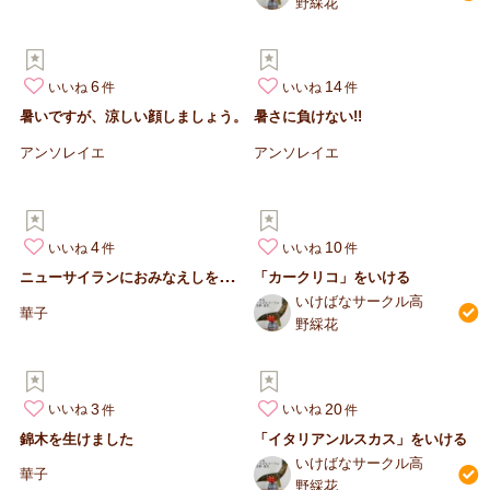
野綵花
6
14
いいね
いいね
暑いですが、涼しい顔しましょう。
暑さに負けない!!
アンソレイエ
アンソレイエ
4
10
いいね
いいね
ニ
ューサイランにおみなえしを添えて
「カークリコ」をいける
いけばなサークル高
華子
野綵花
3
20
いいね
いいね
錦木を生けました
「イタリアンルスカス」をいける
いけばなサークル高
華子
野綵花