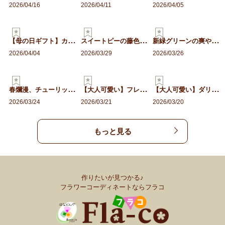
2026/04/16
2026/04/11
2026/04/05
【
母の日ギフト】カーネーシ…
ス
イートピーの藤色バスケッ…
新
緑グリーンの爽やかエアリ…
2026/04/04
2026/03/29
2026/03/26
春
爛漫、チューリップと桜の…
【
大人可愛い】フレンチアン…
【
大人可愛い】ダリアとアネ…
2026/03/24
2026/03/21
2026/03/20
もっと見る
作りたいが見つかる♪
フラワーコーディネートならフラコ