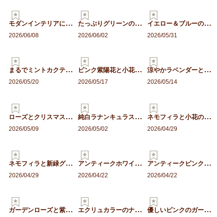
モ
ダンインテリアに映える。…
た
っぷりグリーンのエアリー…
イ
エロー＆ブルーの爽やかア…
2026/06/08
2026/06/02
2026/05/31
ま
るでミントカクテル。青り…
ピ
ンク紫陽花と小花の麦わら…
涼
やかラベンダーと紫ラナン…
2026/05/20
2026/05/17
2026/05/14
ロ
ーズとクリスマスローズの…
純
白ラナンキュラスと青りん…
ネ
モフィラと小花の麦わら帽…
2026/05/09
2026/05/02
2026/04/29
ネ
モフィラと新緑グリーンの…
ア
ンティークホワイトのロー…
ア
ンティークピンクのローズ…
2026/04/29
2026/04/22
2026/04/22
ガ
ーデンローズと紫陽花のロ…
エ
クリュカラーのナチュラル…
優
しいピンクのガーデンロー…