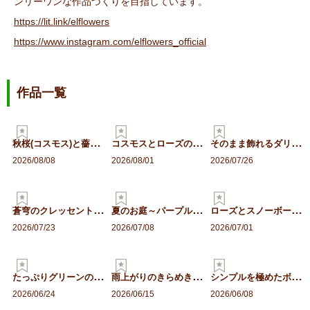
ンリーワンな作品づくりを目指しています。
https://lit.link/elflowers
https://www.instagram.com/elflowers_official
作品一覧
秋
桜(コスモス)と薔薇のア…
コ
スモスとローズのアンティ…
そ
のまま飾れるダリアとロー…
2026/08/08
2026/08/01
2026/07/26
蒼
穹のクレッセントハンギン…
夏
のお庭～パープルグリーン…
ロ
ーズとスノーボールのフレ…
2026/07/23
2026/07/08
2026/07/01
た
っぷりグリーンのエアリー…
雨
上がりのきらめき。紫陽花…
シ
ンプルを極めたボタニカル…
2026/06/24
2026/06/15
2026/06/08