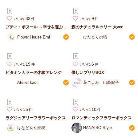
33
9
いいね
いいね
プ
ティ・ボヌール ～幸せを運ぶフラワーバトン～ ​
森のナチュラルツリー 大ver.
Flower House Emi
ひだまりの猫
19
6
いいね
いいね
ビタミンカラーの木箱アレンジ
優しいプリザBOX
Atelier kaori
花ごよみ 山高紀子
5
10
いいね
いいね
ラグジュアリーフラワーボックス
ロマンティックフラワーボックス
はなどんや投稿
HANAIRO Style