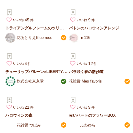
45
9
いいね
いいね
ト
ライアングルフレームのツリーアレンジ
バトンのハロウィンアレンジ
花あとりえBlue rose
ｎ116
4
12
いいね
いいね
チ
ューリップバルーン×LIBERTY PRINT
バラ咲く春の散歩道
株式会社東京堂
花雑貨 Mes favoris
21
9
いいね
いいね
ハロウィンの森
赤いハートのフラワーBOX
花雑貨 つぼみ
ふわゆら