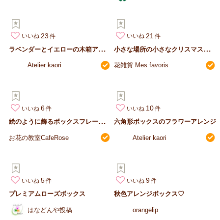
23
21
いいね
いいね
ラ
ベンダーとイエローの木箱アレンジ
小
さな場所の小さなクリスマスツリー
Atelier kaori
花雑貨 Mes favoris
6
10
いいね
いいね
絵
のように飾るボックスフレームアレンジ
六角形ボックスのフラワーアレンジ
お花の教室CafeRose
Atelier kaori
5
9
いいね
いいね
プレミアムローズボックス
秋色アレンジボックス♡
はなどんや投稿
orangelip