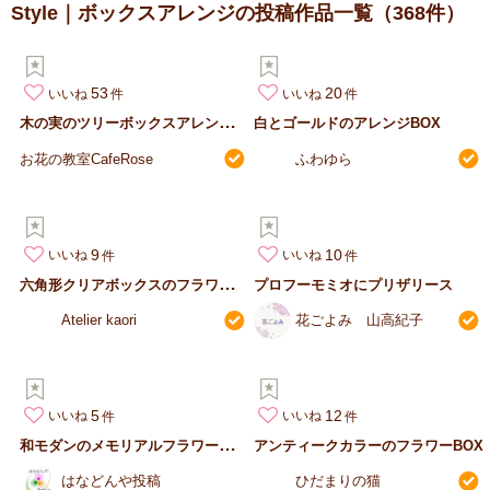
Style｜ボックスアレンジの投稿作品一覧
（368件）
53
20
いいね
いいね
木
の実のツリーボックスアレンジメント
白とゴールドのアレンジBOX
お花の教室CafeRose
ふわゆら
9
10
いいね
いいね
六
角形クリアボックスのフラワーアレンジ
プロフーモミオにプリザリース
Atelier kaori
花ごよみ 山高紀子
5
12
いいね
いいね
和
モダンのメモリアルフラワーアレンジ
アンティークカラーのフラワーBOX
はなどんや投稿
ひだまりの猫