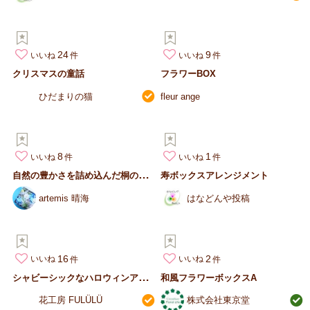
24
9
いいね
いいね
クリスマスの童話
フラワーBOX
ひだまりの猫
fleur ange
8
1
いいね
いいね
自
然の豊かさを詰め込んだ桐の箱～クリスマス～お正月にも
寿ボックスアレンジメント
artemis 晴海
はなどんや投稿
16
2
いいね
いいね
シ
ャビーシックなハロウィンアレンジ
和風フラワーボックスA
花工房 FULÜLÜ
株式会社東京堂