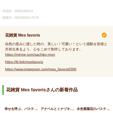
作品ID：R000169419
投稿日：2024/05/03 20:10
花雑貨 Mes favoris
自然の恵みに接した時の、美しい！可愛い！という感動を皆様と
共有出来るよう、心をこめて制作しております。
https://minne.com/sachiko-mori
https://lit.link/mesfavoris
https://www.instagram.com/mes_favoris0306
花雑貨 Mes favorisさんの新着作品
幸
せを呼ぶ、パステルカラー…
ア
ナベルとミナヅキ紫陽花の…
水
色紫陽花のパステルシェル…