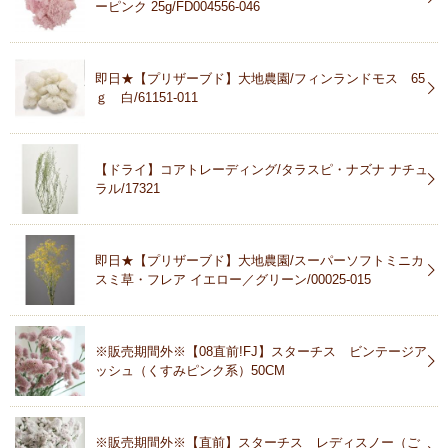
ーピンク 25g/FD004556-046
即日★【プリザーブド】大地農園/フィンランドモス 65
ｇ 白/61151-011
【ドライ】コアトレーディング/タラスピ・ナズナ ナチュ
ラル/17321
即日★【プリザーブド】大地農園/スーパーソフトミニカ
スミ草・フレア イエロー／グリーン/00025-015
※販売期間外※【08直前!FJ】スターチス ビンテージア
ッシュ（くすみピンク系）50CM
※販売期間外※【直前】スターチス レディスノー（ご