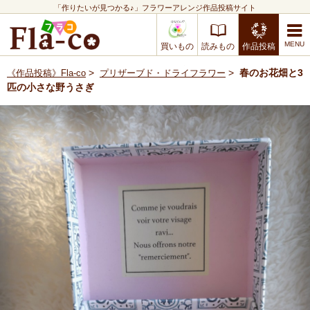
「作りたいが見つかる♪」フラワーアレンジ作品投稿サイト
買いもの
読みもの
作品投稿
>
>
春のお花畑と3
《作品投稿》Fla-co
プリザーブド・ドライフラワー
匹の小さな野うさぎ