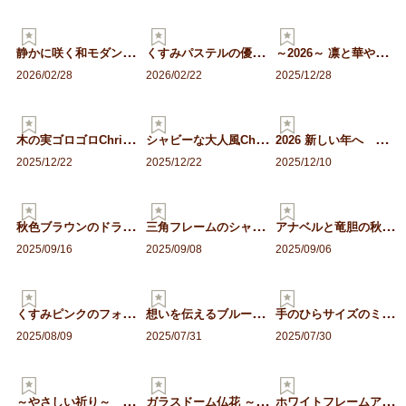
静
かに咲く和モダン桜アレン…
く
すみパステルの優しいフレ…
～
2026～ 凛と華やぐモ…
2026/02/28
2026/02/22
2025/12/28
木
の実ゴロゴロChrist…
シ
ャビーな大人風Chris…
2
026 新しい年へ ～清…
2025/12/22
2025/12/22
2025/12/10
秋
色ブラウンのドライフラワ…
三
角フレームのシャビーなツ…
ア
ナベルと竜胆の秋色ドライ…
2025/09/16
2025/09/08
2025/09/06
く
すみピンクのフォトフレー…
想
いを伝えるブルーリース
手
のひらサイズのミニモダン…
2025/08/09
2025/07/31
2025/07/30
～
やさしい祈り～ プロフー…
ガ
ラスドーム仏花 ～静かに…
ホ
ワイトフレームアレンジ …