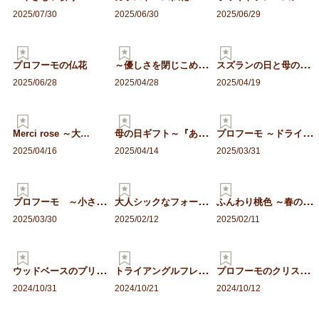
2025/07/30
2025/06/30
2025/06/29
～
優しさを閉じこめて～ 上…
ス
ズランの日と母の日に贈る…
プロフーモの仏花
2025/06/28
2025/04/28
2025/04/19
母
の日ギフト～『ありがとう…
プ
ロフーモ ～ドライローズ…
Merci rose ～大…
2025/04/16
2025/04/14
2025/03/31
プ
ロフーモ ～小さな花束の…
大
人シックなフォーマルコサ…
ふ
んわり桃色 ～春の和アレ…
2025/03/30
2025/02/12
2025/02/11
ウ
ッドベースのプリザーブド…
ト
ライアングルフレームのツ…
プ
ロフーモのクリスマスツリ…
2024/10/31
2024/10/21
2024/10/12