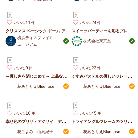
11
24
いいね
いいね
ク
リスマス ベーシック ドーム アレンジ
ス
イーツパーティーを彩るプレート飾り
横浜ディスプレイミ
株式会社東京堂
ュージアム
9
22
いいね
いいね
～
優しさを閉じこめて～ 上品なフラワーフォトフレーム
く
すみパステルの優しいフレームリース
花あとりえBlue rose
花あとりえBlue rose
10
45
いいね
いいね
幸
せ色のプリザ・アジサイ ディフューザー
ト
ライアングルフレームのツリーアレンジ
花ごよみ 山高紀子
花あとりえBlue rose