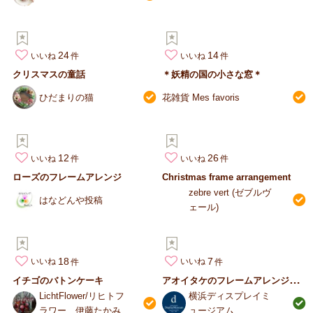
24
14
いいね
いいね
クリスマスの童話
＊妖精の国の小さな窓＊
ひだまりの猫
花雑貨 Mes favoris
12
26
いいね
いいね
ローズのフレームアレンジ
Christmas frame arrangement
zebre vert (ゼブルヴ
はなどんや投稿
ェール)
18
7
いいね
いいね
ア
オイタケのフレームアレンジメント
イチゴのバトンケーキ
LichtFlower/リヒトフ
横浜ディスプレイミ
ラワー 伊藤たかみ
ュージアム