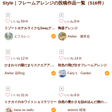
Style｜フレームアレンジの投稿作品一覧
（516件）
59
8
いいね
いいね
リ
ゾートホテルライクな2wayグリーン
陶器アレンジ
エフカレン
Atelier 優草花
12
14
いいね
いいね
ひ
まわりの陽だまりスクエアアレンジ
秋色の飛び出すフレームアレンジ
Atelier 花Ring
Fairy’s Garden
31
8
いいね
いいね
自
然の豊かさを詰め込んだ桐の箱～クリスマス～お正月にも
トナカイのホワイトショコラツリー
hana no waltz
artemis 晴海