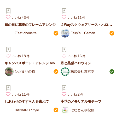
43
11
いいね
いいね
２
Wayスクウェアリース・ハロウィンの窓辺
母の日に花束のフレームアレンジ
C’est chouette!
Fairy’s Garden
18
16
いいね
いいね
キ
ャンバスボード・アレンジ More flower
月と黒猫ハロウィン
ひだまりの猫
株式会社東京堂
11
2
いいね
いいね
しあわせのすずらんを束ねて
小花のメモリアルモチーフ
HANAIRO Style
はなどんや投稿