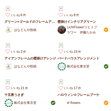
6
8
いいね
いいね
グ
リーン×ゴールドのフレームアレンジ
壁掛けインテリアグリーン
LichtFlower/リヒトフ
はなどんや投稿
ラワー 伊藤たかみ
2
15
いいね
いいね
アイアンフレームの壁掛けアレンジ
バードハウスアレンジメント
はなどんや投稿
株式会社東京堂
21
17
いいね
いいね
十五夜うさぎ
ハロウィン☆フレームブーケ
株式会社東京堂
el flowers