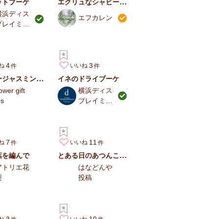
エクリュなシャビーシックブーケ
ットブーケ
横浜ディス
エフカレン
プレイミュ
ージアム
4
3
ね
いいね
ソーラージャスミンのお供え仏花 白/グリーン スタンディングブー…
イネのドライブーケ
lower gift
横浜ディス
,s
プレイミュ
ージアム
7
11
ね
いいね
とある日のあつんこMIXでシャンペトルブーケ2
葉を編んで
アトリエ花
はなどんや
梨
投稿
3
10