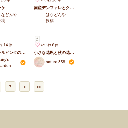
ね
いいね
国産デンファレとクルクマ夏のあしらい
ーケ
はなどんや
はなどんや
投稿
投稿
14
6
ね
いいね
ナチュラルピンクのウェディングブーケ
小さな花瓶と秋の花セット
airy’s
natural358
arden
7
>
>>