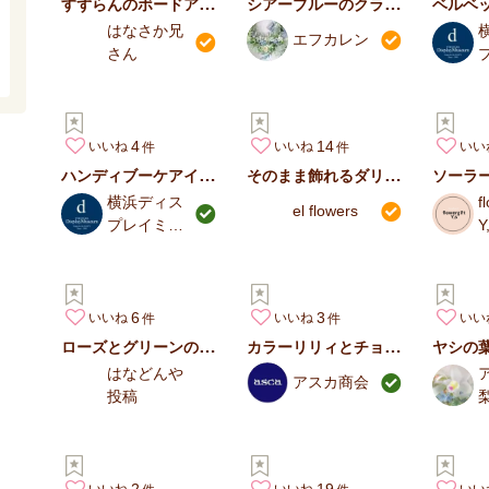
すずらんのボードアレンジメント
シアーブルーのクラッチブーケ
ベルベ
はなさか兄
エフカレン
さん
4
14
いいね
いいね
いい
ハンディブーケアイデア ケーキ
そのまま飾れるダリアとローズのスタンドブーケ
横浜ディス
f
el flowers
プレイミュ
Y
ージアム
6
3
いいね
いいね
いい
ローズとグリーンのスタンディングブーケ
カラーリリィとチョコレートコスモスのブーケ
ヤシの
はなどんや
アスカ商会
投稿
2
19