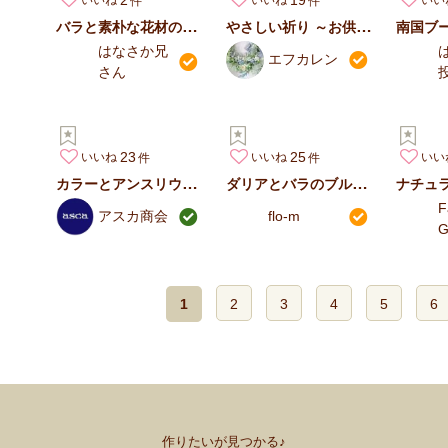
いいね
いいね
いい
バラと素朴な花材のスワッグブーケ
やさしい祈り ～お供えブーケ～
南国ブ
はなさか兄
エフカレン
さん
23
25
いいね
いいね
いい
カラーとアンスリウムのクラッチブーケ
ダリアとバラのブルーブーケ
F
アスカ商会
flo-m
G
1
2
3
4
5
6
作りたいが見つかる♪