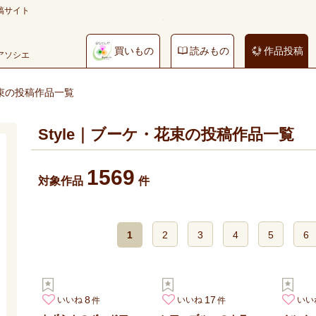
稿サイト
買いもの
読みもの
作品投稿
やアソシエ
花束の投稿作品一覧
Style｜ブーケ・花束の投稿作品一覧
1569
対象作品
件
1
2
3
4
5
6
8
17
いいね
いいね
いい