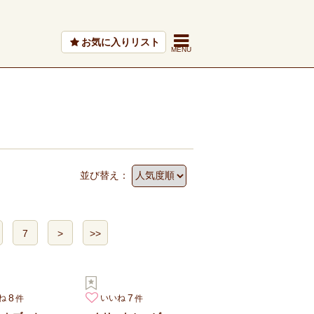
お気に入りリスト
並び替え：
7
>
>>
8
7
ね
いいね