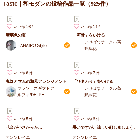
Taste｜和モダンの投稿作品一覧
（925件）
16
11
いいね
いいね
瑠璃色の夏
「河骨」をいける
いけばなサークル高
HANAIRO Style
野綵花
8
7
いいね
いいね
鬼灯とマムの和風アレンジメント
「ひまわり」をいける
フラワーズギフトデ
いけばなサークル高
ルフィ/DELPHI
野綵花
5
6
いいね
いいね
花台が小さかった…
暑いですが、涼しい顔しましょう。
アンソレイエ
アンソレイエ