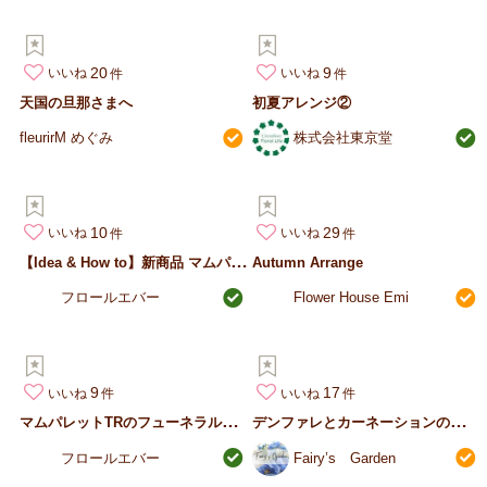
20
9
いいね
いいね
天国の旦那さまへ
初夏アレンジ②
fleurirM めぐみ
株式会社東京堂
10
29
いいね
いいね
【
Idea & How to】新商品 マムパレットのモダンプレー…
Autumn Arrange
フロールエバー
Flower House Emi
9
17
いいね
いいね
マ
ムパレットTRのフューネラルアレンジ
デ
ンファレとカーネーションのお供え花
フロールエバー
Fairy’s Garden