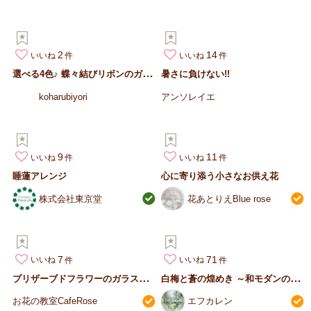
2
14
いいね
いいね
選
べる4色♪ 蝶々結びリボンのガラスドーム仏花｜枯れないお供え花…
暑さに負けない!!
koharubiyori
アンソレイエ
9
11
いいね
いいね
睡蓮アレンジ
心に寄り添う小さなお供え花
株式会社東京堂
花あとりえBlue rose
7
71
いいね
いいね
プ
リザーブドフラワーのガラスドーム仏花
白
梅と蒼の煌めき ～和モダンの祝福～
お花の教室CafeRose
エフカレン