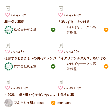
5
43
いいね
いいね
和モダン花束
「ほおずき」をいける
いけばなサークル高
株式会社東京堂
野綵花
8
20
いいね
いいね
ほおずきとききょうの供花アレンジ
「イタリアンルスカス」をいける
いけばなサークル高
株式会社東京堂
野綵花
13
10
いいね
いいね
～
2026～ 凛と華やぐモダンなお正月飾り
お供えの花
花あとりえBlue rose
marihana