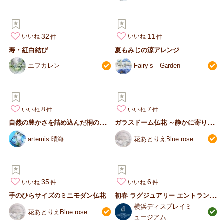
32
11
いいね
いいね
寿・紅白結び
夏もみじの涼アレンジ
エフカレン
Fairy’s Garden
8
7
いいね
いいね
自
然の豊かさを詰め込んだ桐の箱～クリスマス～お正月にも
ガ
ラスドーム仏花 ～静かに寄り添う、祈りの花～
artemis 晴海
花あとりえBlue rose
35
6
いいね
いいね
初
春 ラグジュアリー エントランスディスプレイ
手のひらサイズのミニモダン仏花
横浜ディスプレイミ
花あとりえBlue rose
ュージアム