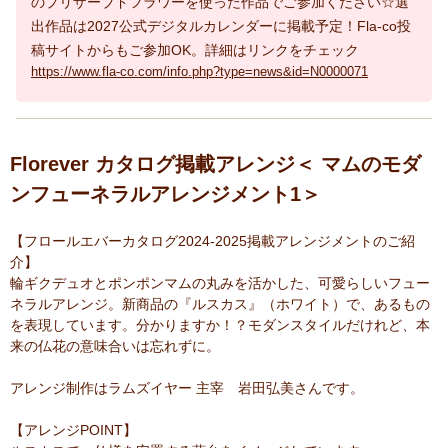
のプリザーブドフラワーを使った作品でご参加ください☆選
出作品は2027公式デジタルカレンダーに掲載予定！Fla-co投
稿サイトからもご参加OK。詳細はリンクをチェック
https://www.fla-co.com/info.php?type=news&id=N0000071
Florever カタログ掲載アレンジ＜ マムのモダ
ンフューネラルアレンジメント1＞
【フロールエバーカタログ2024-2025掲載アレンジメントのご紹
介】
輪ギクデュオとポンポンマムの丸みを活かした、可愛らしいフュー
ネラルアレンジ。新商品の『ルスカス』（ホワイト）で、あるもの
を表現しています。分かりますか！？モダンスタイルだけれど、本
来の仏花の意味合いは忘れずに。
アレンジ制作はラムズイヤー 主宰 岩田弘美さんです。
【アレンジPOINT】