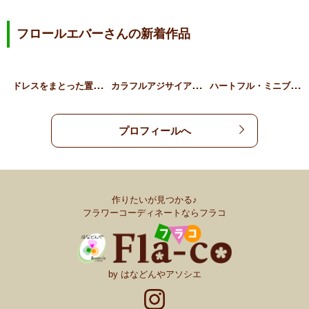
フロールエバーさんの新着作品
ド
レスをまとった置き型ブー…
カ
ラフルアジサイアレンジ
ハ
ートフル・ミニブーケ
プロフィールへ
作りたいが見つかる♪
フラワーコーディネートならフラコ
by はなどんやアソシエ