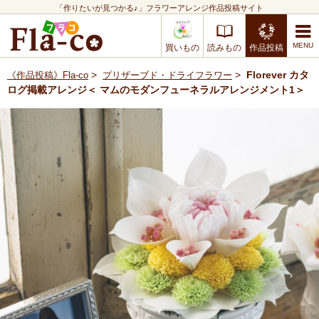
「作りたいが見つかる♪」フラワーアレンジ作品投稿サイト
買いもの
読みもの
作品投稿
>
>
Florever カタ
《作品投稿》Fla-co
プリザーブド・ドライフラワー
ログ掲載アレンジ＜ マムのモダンフューネラルアレンジメント1＞