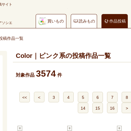
稿サイト
買いもの
読みもの
作品投稿
やアソシエ
の投稿作品一覧
Color｜ピンク系の投稿作品一覧
3574
対象作品
件
<<
<
3
4
5
6
7
8
14
15
16
>