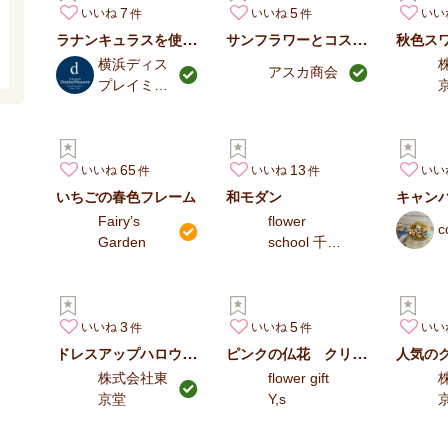
7
5
いいね
いいね
いい
ラナンキュラスを使ったオフィスの春のディスプレイイメージ
サンフラワーとコスモスのオータムアレンジ
秋色ス
横浜ディス
アスカ商会
プレイミュ
ージアム
65
13
いいね
いいね
いい
いちごの春色フレーム
和モダン
キャン
Fairy’s
flower
c
Garden
school 千花
～senka～
3
5
いいね
いいね
いい
ドレスアップハロウィン＃ゴールド
ピンクの仏花 クリアケース入
人気の
株式会社東
flower gift
京堂
Y,s