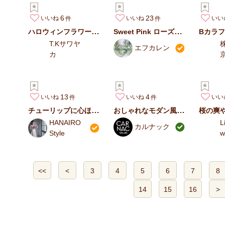
6
23
いいね
いいね
いい
ハロウィンフラワーアレンジメント
Sweet Pink ローズバスケット
T.Kサワヤ
エフカレン
カ
13
4
いいね
いいね
いい
チューリップに心ほどいて
おしゃれなモダン風のセメントポット
桜の爽
HANAIRO
L
カルナック
Style
w
<<
<
3
4
5
6
7
8
14
15
16
>