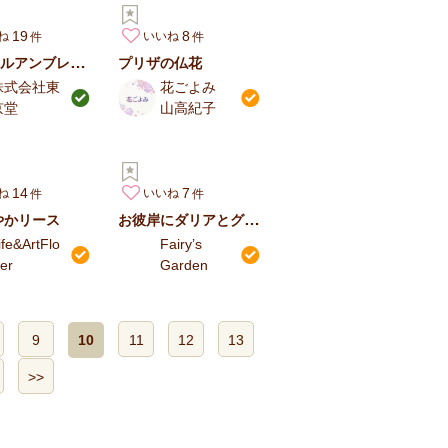
19
8
ね
いいね
Bカラフルアンブレラ「ピンク＆パープル」
プリザの仏花
株式会社東
花ごよみ
京堂
山高紀子
14
7
ね
いいね
お彼岸にダリアとグラジオラスの墓花
やかリース
ife&ArtFlo
Fairy’s
er
Garden
9
10
11
12
13
>>