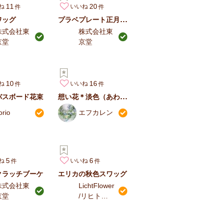
11
20
ね
いいね
プラベプレート正月飾り
ワッグ
株式会社東
株式会社東
京堂
京堂
10
16
ね
いいね
想い花＊淡色（あわいろ）の仏花 ～墓花～
バスボード花束
orio
エフカレン
5
6
ね
いいね
クラッチブーケ
エリカの秋色スワッグ
株式会社東
LichtFlower
京堂
/リヒトフ
ラワー 伊
藤たかみ