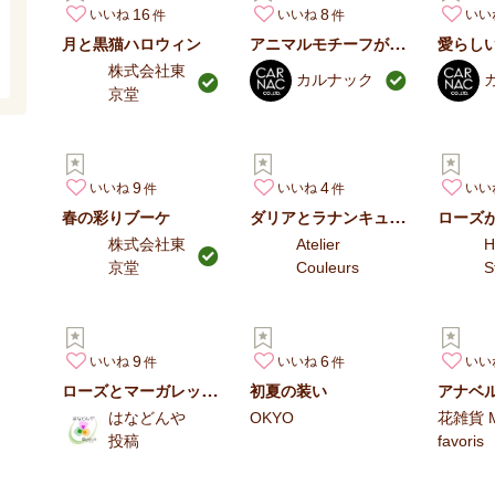
16
8
いいね
いいね
いい
アニマルモチーフが可愛いレジンポット
月と黒猫ハロウィン
株式会社東
カルナック
京堂
9
4
いいね
いいね
いい
ダリアとラナンキュラスのコンポジション
春の彩りブーケ
株式会社東
Atelier
H
京堂
Couleurs
S
9
6
いいね
いいね
いい
ローズとマーガレットの花束
初夏の装い
はなどんや
OKYO
花雑貨 
投稿
favoris