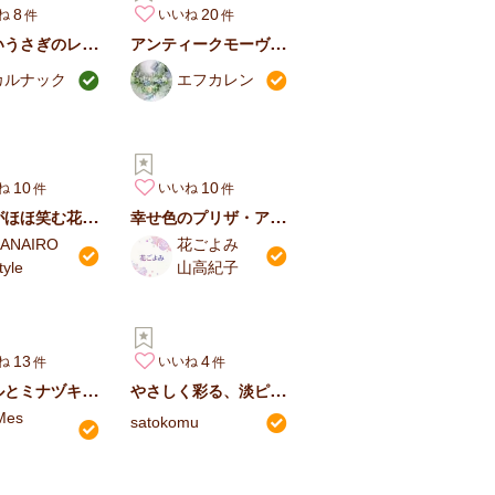
8
20
ね
いいね
愛らしいうさぎのレジンポット
アンティークモーヴのひと束 ～ インテリアブーケ ～
カルナック
エフカレン
10
10
ね
いいね
ローズがほほ笑む花の村
幸せ色のプリザ・アジサイ ディフューザー
ANAIRO
花ごよみ
tyle
山高紀子
13
4
ね
いいね
アナベルとミナヅキ紫陽花のリース
やさしく彩る、淡ピンクのフラワースワッグ
Mes
satokomu