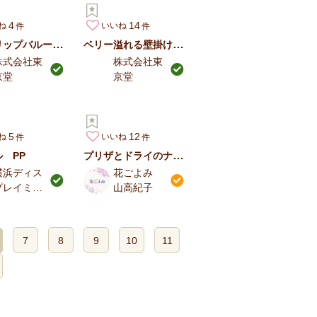
4
14
ね
いいね
チューリップバルーン×LIBERTY PRINT
ベリー溢れる壁掛けアレンジ
株式会社東
株式会社東
京堂
京堂
5
12
ね
いいね
プリザとドライのナチュラルドーム
 PP
横浜ディス
花ごよみ
プレイミュ
山高紀子
ージアム
7
8
9
10
11