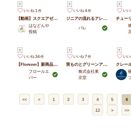
1
4
いいね
いいね
いい
【動画】スクエアゼリーキャンドルホルダー
ジニアの流れるアレンジ
はなどんや
パレ
投稿
34
7
いいね
いいね
いい
【Florever】新商品 輪ギク デュオ お正月アレンジ
実ものとグリーンアレンジ
クレール
フロールエ
株式会社東
バー
京堂
<<
<
1
2
3
4
5
6
12
>
>>