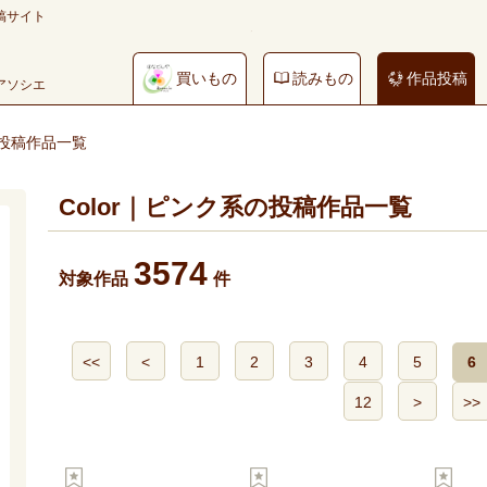
稿サイト
買いもの
読みもの
作品投稿
やアソシエ
の投稿作品一覧
Color｜ピンク系の投稿作品一覧
3574
対象作品
件
<<
<
1
2
3
4
5
6
12
>
>>