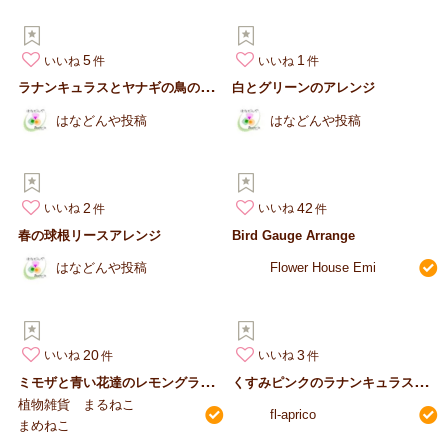
5
1
いいね
いいね
ラ
ナンキュラスとヤナギの鳥の巣風アレンジ
白とグリーンのアレンジ
はなどんや投稿
はなどんや投稿
2
42
いいね
いいね
春の球根リースアレンジ
Bird Gauge Arrange
はなどんや投稿
Flower House Emi
20
3
いいね
いいね
ミ
モザと青い花達のレモングラスハーフリース
く
すみピンクのラナンキュラスとローズのミニブーケ
植物雑貨 まるねこ
fl-aprico
まめねこ