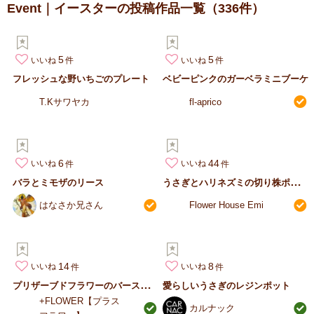
Event｜イースターの投稿作品一覧
（336件）
5
5
いいね
いいね
フレッシュな野いちごのプレート
ベビーピンクのガーベラミニブーケ
T.Kサワヤカ
fl-aprico
6
44
いいね
いいね
う
さぎとハリネズミの切り株ポットアレンジ
バラとミモザのリース
はなさか兄さん
Flower House Emi
14
8
いいね
いいね
プ
リザーブドフラワーのバースデープレート
愛らしいうさぎのレジンポット
+FLOWER【プラス
カルナック