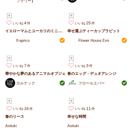
フラワー】
4
25
いいね
いいね
イ
エローマムとユーカリのミニスワッグ
幸せ運ぶティーカップラビット
fl-aprico
Flower House Emi
7
3
いいね
いいね
華やかな夢のあるアニマルオブジェ
春のエッグ・デュオアレンジ
カルナック
フロールエバー
16
11
いいね
いいね
春のリース
幸せな時間
Aoituki
Aoituki