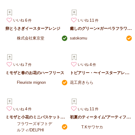
6
11
いいね
いいね
癒
しのグリーン×ガーベラフラワーリース
卵とうさぎイースターアレンジ
株式会社東京堂
satokomu
7
4
いいね
いいね
ト
ピアリー・〜イースターアレンジ〜
ミモザと春のお花のハーフリース
Fleuriste mignon
花工房きらら
4
11
いいね
いいね
ミ
モザと小花のミニバスケットアレンジメント
初
夏のティータイム*アーティフィシャルフラワーアレンジメント
フラワーズギフトデ
T.Kサワヤカ
ルフィ/DELPHI