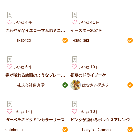
4
41
いいね
いいね
さ
わやかなイエローマムのミニブーケ
イースター2024✴︎
fl-aprico
F-glad taki
5
10
いいね
いいね
春
が溢れる絵画のようなプレートアレンジ
初夏のドライブーケ
株式会社東京堂
はなさか兄さん
14
10
いいね
いいね
ガーベラのビタミンカラーリース
ピンクが溢れるボックスアレンジ
satokomu
Fairy’s Garden