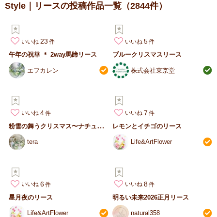
Style｜リースの投稿作品一覧
（2844件）
23
5
いいね
いいね
午年の祝華 ＊ 2way馬蹄リース
ブルークリスマスリース
エフカレン
株式会社東京堂
4
7
いいね
いいね
粉
雪の舞うクリスマス〜ナチュラルムーンリース
レモンとイチゴのリース
tera
Life&ArtFlower
6
8
いいね
いいね
星月夜のリース
明るい未来2026正月リース
Life&ArtFlower
natural358