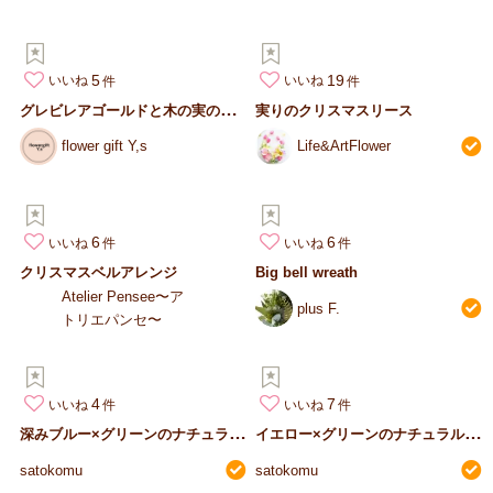
5
19
いいね
いいね
グ
レビレアゴールドと木の実のクリスマス 三日月リース
実りのクリスマスリース
flower gift Y,s
Life&ArtFlower
6
6
いいね
いいね
クリスマスベルアレンジ
Big bell wreath
Atelier Pensee〜ア
plus F.
トリエパンセ〜
4
7
いいね
いいね
深
みブルー×グリーンのナチュラルリース
イ
エロー×グリーンのナチュラルなラウンドリース
satokomu
satokomu