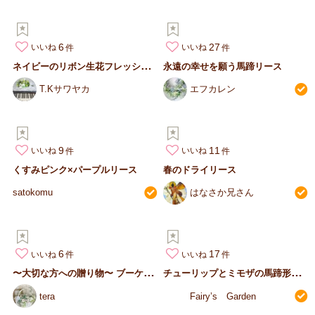
6
27
いいね
いいね
ネ
イビーのリボン生花フレッシュグリーンリース
永遠の幸せを願う馬蹄リース
T.Kサワヤカ
エフカレン
9
11
いいね
いいね
くすみピンク×パープルリース
春のドライリース
satokomu
はなさか兄さん
6
17
いいね
いいね
〜
大切な方への贈り物〜 ブーケ風リース
チ
ューリップとミモザの馬蹄形リース
tera
Fairy’s Garden