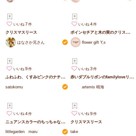
7
4
いいね
いいね
ポ
インセチアと木の実のクリスマスリース
クリスマスリース
はなさか兄さん
flower gift Y,s
9
3
いいね
いいね
ふ
わふわ、くすみピンクのナチュラルリース
赤
いダブルリボンのfamilyloveリース
satokomu
artemis 晴海
4
9
いいね
いいね
ニ
ュアンスカラーのちっちゃなリース
クリスマスリース
littlegarden maru
take