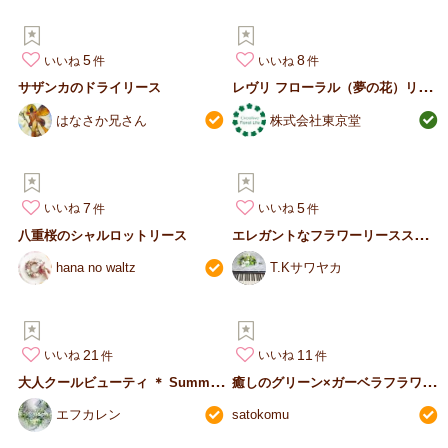
5
8
いいね
いいね
レ
ヴリ フローラル（夢の花）リース
サザンカのドライリース
はなさか兄さん
株式会社東京堂
7
5
いいね
いいね
エ
レガントなフラワーリーススタンド
八重桜のシャルロットリース
hana no waltz
T.Kサワヤカ
21
11
いいね
いいね
大
人クールビューティ ＊ Summer リングリース
癒
しのグリーン×ガーベラフラワーリース
エフカレン
satokomu