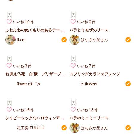
10
6
いいね
いいね
ふ
わふわのぬくもりのあるテーブルリース
バラとミモザのリース
flo-m
はなさか兄さん
3
7
いいね
いいね
お
供え仏花 白/紫 プリザーブドフラワー
スプリングカラフェアレンジ
flower gift Y,s
el flowers
16
13
いいね
いいね
シ
ャビーシックなハロウィンアレンジ
バラのミニミニリース
花工房 FULÜLÜ
はなさか兄さん