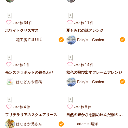
34
11
いいね
いいね
ホワイトクリスマス
夏もみじの涼アレンジ
花工房 FULÜLÜ
Fairy’s Garden
1
14
いいね
いいね
モンステラポットの鉢合わせ
秋色の飛び出すフレームアレンジ
はなどんや投稿
Fairy’s Garden
4
8
いいね
いいね
自
然の豊かさを詰め込んだ桐の箱～クリスマス～お正月にも
フリチラリアのスクエアリース
はなさか兄さん
artemis 晴海