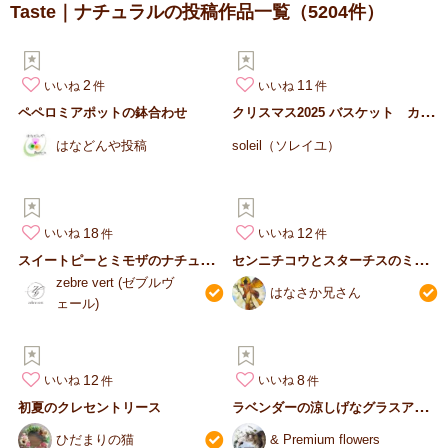
Taste｜ナチュラルの投稿作品一覧
（5204件）
2
11
いいね
いいね
ク
リスマス2025 バスケット カゴ 可愛い 人気 サンタクロ…
ペペロミアポットの鉢合わせ
はなどんや投稿
soleil（ソレイユ）
18
12
いいね
いいね
ス
イートピーとミモザのナチュラルリース
セ
ンニチコウとスターチスのミニリース
zebre vert (ゼブルヴ
はなさか兄さん
ェール)
12
8
いいね
いいね
ラ
ベンダーの涼しげなグラスアレンジ
初夏のクレセントリース
ひだまりの猫
& Premium flowers