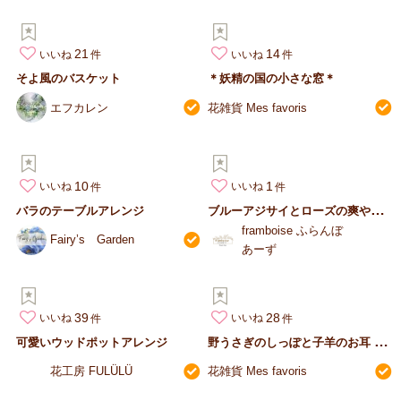
21
14
いいね
いいね
そよ風のバスケット
＊妖精の国の小さな窓＊
エフカレン
花雑貨 Mes favoris
10
1
いいね
いいね
ブ
ルーアジサイとローズの爽やかナチュラルリース
バラのテーブルアレンジ
framboise ふらんぼ
Fairy’s Garden
あーず
39
28
いいね
いいね
野
うさぎのしっぽと子羊のお耳 エレガンスver.
可愛いウッドポットアレンジ
花工房 FULÜLÜ
花雑貨 Mes favoris