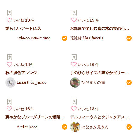
13
15
いいね
いいね
お
部屋で楽しむ森の木の実の小さなリース
愛らしいアート仏花
little-country-momo
花雑貨 Mes favoris
13
16
いいね
いいね
手
のひらサイズの爽やかグリーンリース
秋の淡色アレンジ
Lisianthus_made
ひだまりの猫
16
18
いいね
いいね
爽
やかなブルーグリーンの紫陽花リース
デ
ルフィニウムとクジャクアスターのリース
Atelier kaori
はなさか兄さん