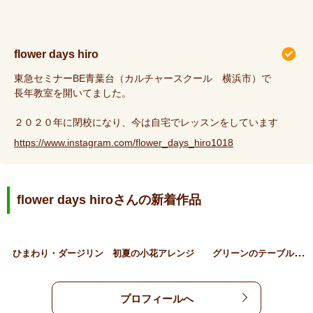
flower days hiro
東急セミナーBE青葉台（カルチャースクール 横浜市）で
長年教室を開いてました。
２０２０年に閉校になり、今は自宅でレッスンをしています
https://www.instagram.com/flower_days_hiro1018
flower days hiroさんの新着作品
グ
リーンのテーブルリース
ひまわり・ダージリン
初夏の小花アレンジ
プロフィールへ