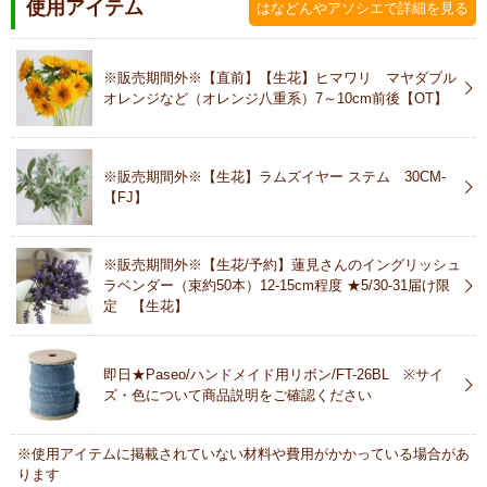
使用アイテム
はなどんやアソシエで詳細を見る
※販売期間外※【直前】【生花】ヒマワリ マヤダブル
オレンジなど（オレンジ八重系）7～10cm前後【OT】
※販売期間外※【生花】ラムズイヤー ステム 30CM-
【FJ】
※販売期間外※【生花/予約】蓮見さんのイングリッシュ
ラベンダー（束約50本）12-15cm程度 ★5/30-31届け限
定 【生花】
即日★Paseo/ハンドメイド用リボン/FT-26BL ※サイ
ズ・色について商品説明をご確認ください
※使用アイテムに掲載されていない材料や費用がかかっている場合があ
ります