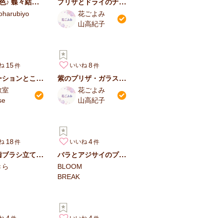
選べる4色♪ 蝶々結びリボンのガラスドーム仏花｜枯れないお供え花…
プリザとドライのナチュラルドーム
oharubiyo
花ごよみ
山高紀子
15
8
ね
いいね
カーネーションとことね菊の仏花アレンジメント
紫のプリザ・ガラスドーム
教室
花ごよみ
se
山高紀子
18
4
ね
いいね
お花の歯ブラシ立てetc…
バラとアジサイのプレート
きら
BLOOM
BREAK
4
4