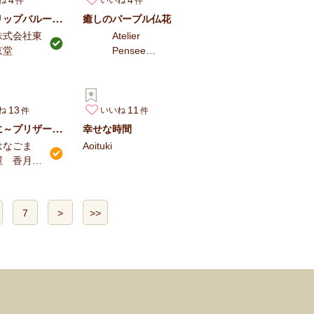
ね
いいね
チューリップバルーン×LIBERTY PRINT
癒しのパープル仏花
株式会社東
Atelier
京堂
Pensee〜
アトリエパ
ンセ〜
13
11
ね
いいね
お供えに～プリザーブドフラワーのガラスドームアレンジ
幸せな時間
はなごま
Aoituki
屋 香月恵
理
7
>
>>