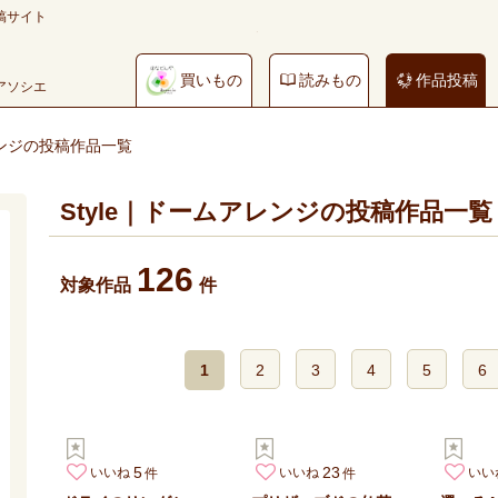
稿サイト
買いもの
読みもの
作品投稿
やアソシエ
レンジの投稿作品一覧
Style｜ドームアレンジの投稿作品一覧
126
対象作品
件
1
2
3
4
5
6
5
23
いいね
いいね
いい