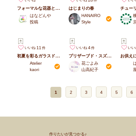
いいね
いいね
いい
フォーマルな花器と合わせたミニドームアレンジ
はじまりの春
はなどんや
HANAIRO
投稿
Style
11
4
いいね
いいね
いい
初夏を彩るガラスドームアレンジ
プリザーブド・スズランのブーケ
Atelier
花ごよみ
kaori
山高紀子
1
2
3
4
5
6
作りたいが見つかる♪