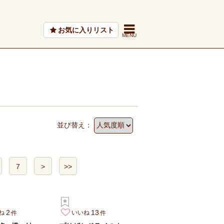
お気に入りリスト
並び替え：
7
>
>>
2
13
ね
いいね