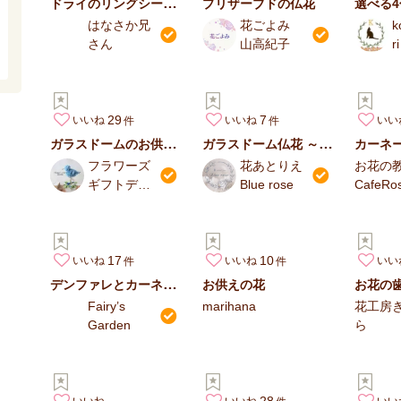
ドライのリングシードボトルアレンジメント
プリザーブドの仏花
はなさか兄
花ごよみ
k
さん
山高紀子
ri
29
7
いいね
いいね
いい
ガラスドームのお供えアレンジメント
ガラスドーム仏花 ～静かに寄り添う、祈りの花～
フラワーズ
花あとりえ
お花の
ギフトデル
Blue rose
CafeRo
フ
ィ/DELPHI
17
10
いいね
いいね
いい
デンファレとカーネーションのお供え花
お供えの花
Fairy’s
marihana
花工房
Garden
ら
28