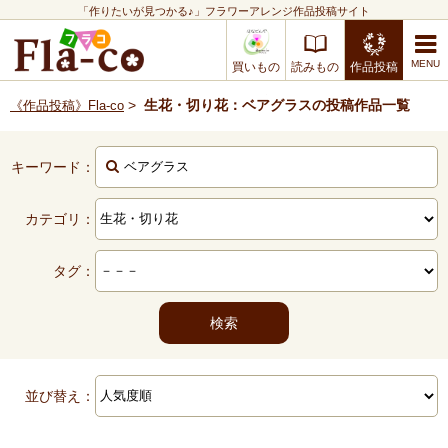
「作りたいが見つかる♪」フラワーアレンジ作品投稿サイト
買いもの
読みもの
作品投稿
>
生花・切り花：ベアグラスの投稿作品一覧
《作品投稿》Fla-co
キーワード：
カテゴリ：
タグ：
並び替え：