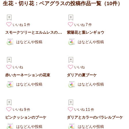
生花・切り花：ベアグラスの投稿作品一覧
（10件）
1
7
いいね
いいね
ス
モークツリーとエルムレスの大きな花束
紫陽花と葉レンギョウ
はなどんや投稿
はなどんや投稿
いいね
いいね
赤いカーネーションの花束
ダリアの夏ブーケ
はなどんや投稿
はなどんや投稿
9
11
いいね
いいね
ピンクッションのブーケ
ダリアとカラーのパラレルブーケ
はなどんや投稿
はなどんや投稿