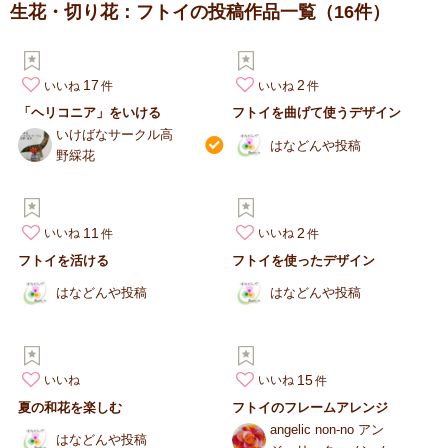
生花・切り花：フトイの投稿作品一覧
（16件）
17
2
いいね
いいね
「ヘリコニア」をいける
フトイを曲げて使うデザイン
いけばなサークル高
はなどんや投稿
野綵花
11
2
いいね
いいね
フトイを活ける
フトイを使ったデザイン
はなどんや投稿
はなどんや投稿
15
いいね
いいね
夏の和花を楽しむ
フトイのフレームアレンジ
angelic non-no アン
はなどんや投稿