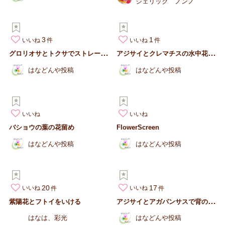
ジェリック ノンノ
3
1
いいね
いいね
グ
ロリオサとトクサでストレートなデザイン
ア
ジサイとクレマチスの水中花アレンジ
はなどんや投稿
はなどんや投稿
いいね
いいね
バショウの葉の花留め
FlowerScreen
はなどんや投稿
はなどんや投稿
20
17
いいね
いいね
ア
ジサイとアガパンサスで背の高いアレンジ
紫陽花とフトイをいける
はなは、彩光
はなどんや投稿