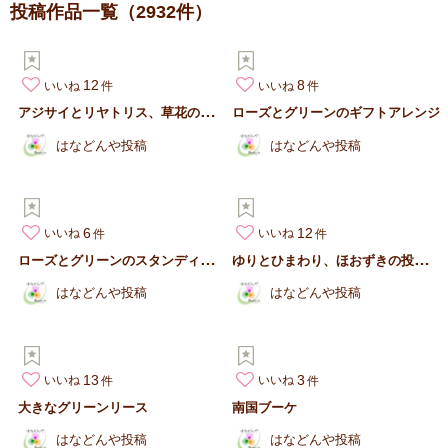
投稿作品一覧
（2932件）
12
8
いいね
いいね
ア
ジサイとリヤトリス、草花の投げ入れ
ローズとグリーンのギフトアレンジ
はなどんや投稿
はなどんや投稿
6
12
いいね
いいね
ロ
ーズとグリーンのスタンディングブーケ
ゆ
りとひまわり、ほおずきの投げ入れ
はなどんや投稿
はなどんや投稿
13
3
いいね
いいね
大きなグリーンリース
南国ブーケ
はなどんや投稿
はなどんや投稿