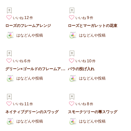
12
9
いいね
いいね
ローズのフレームアレンジ
ローズとマーガレットの花束
はなどんや投稿
はなどんや投稿
6
10
いいね
いいね
グ
リーン×ゴールドのフレームアレンジ
バラの投げ入れ
はなどんや投稿
はなどんや投稿
11
8
いいね
いいね
ネイティブグリーンのスワッグ
スモークツリーの箒スワッグ
はなどんや投稿
はなどんや投稿