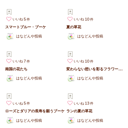
5
10
いいね
いいね
スマートブルー・ブーケ
夏の草花
はなどんや投稿
はなどんや投稿
7
10
いいね
いいね
変
わらない想いを彩るフラワーボックス
南国の花たち
はなどんや投稿
はなどんや投稿
5
13
いいね
いいね
ローズとダリアの長寿を願うブーケ
ランの夏の草花
はなどんや投稿
はなどんや投稿