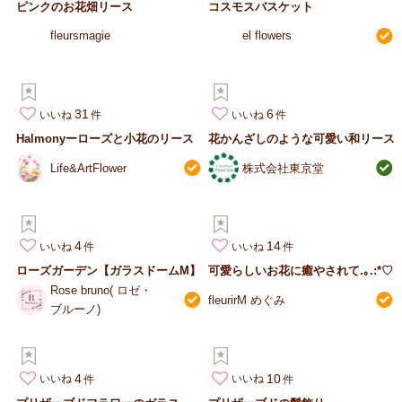
ピンクのお花畑リース
コスモスバスケット
fleursmagie
el flowers
31
6
いいね
いいね
Halmonyーローズと小花のリース
花かんざしのような可愛い和リース
Life&ArtFlower
株式会社東京堂
4
14
いいね
いいね
ローズガーデン【ガラスドームM】
可愛らしいお花に癒やされて.｡.:*♡
Rose bruno( ロゼ・
fleurirM めぐみ
ブルーノ)
4
10
いいね
いいね
プ
リザーブドフラワーのガラスドームアレンジメント(パープル）