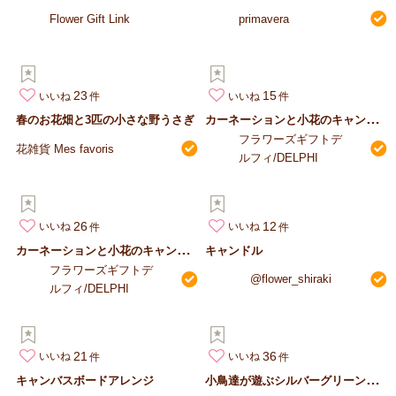
Flower Gift Link
primavera
23
15
いいね
いいね
カ
ーネーションと小花のキャンバスボードアレンジ（BTY＆LL）
春のお花畑と3匹の小さな野うさぎ
フラワーズギフトデ
花雑貨 Mes favoris
ルフィ/DELPHI
26
12
いいね
いいね
カ
ーネーションと小花のキャンバスボードアレンジ（PE＆PK）
キャンドル
フラワーズギフトデ
@flower_shiraki
ルフィ/DELPHI
21
36
いいね
いいね
小
鳥達が遊ぶシルバーグリーンの壁掛け
キャンバスボードアレンジ