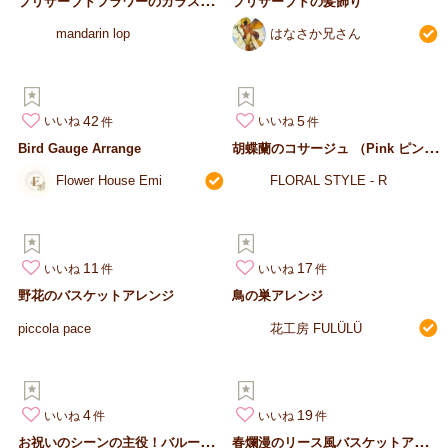
プリザーブドの髪飾り
mandarin lop
はなさか兄さん
42
5
いいね
いいね
胡
蝶蘭のコサージュ （Pink ピンク）
Bird Gauge Arrange
Flower House Emi
FLORAL STYLE - R
11
17
いいね
いいね
野花のバスケットアレンジ
鳥の巣アレンジ
piccola pace
花工房 FULÜLÜ
4
19
いいね
いいね
お
祝いのシーンの主役！バルーンフラワーアレンジ
春
爛漫のリース風バスケットアレンジ