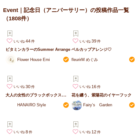
Event｜記念日（アニバーサリー）の投稿作品一覧
（1808件）
44
39
いいね
いいね
ビタミンカラーのSummer Arrange
ベルカップアレンジ♡
Flower House Emi
fleurirM めぐみ
30
16
いいね
いいね
大
人の女性のブラックボックスフラワー
花を纏う、紫陽花のイヤーフック
HANAIRO Style
Fairy’s Garden
8
12
いいね
いいね