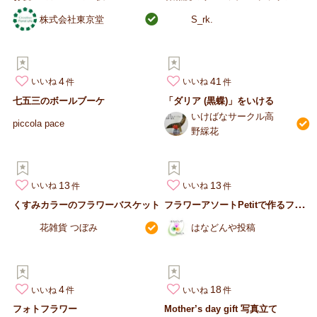
株式会社東京堂
S_rk.
4
41
いいね
いいね
七五三のボールブーケ
「ダリア (黒蝶)」をいける
いけばなサークル高
piccola pace
野綵花
13
13
いいね
いいね
フ
ラワーアソートPetitで作るフラワーボトル
くすみカラーのフラワーバスケット
花雑貨 つぼみ
はなどんや投稿
4
18
いいね
いいね
フォトフラワー
Mother’s day gift 写真立て