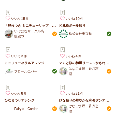
15
10
いいね
いいね
「
球根つき ミニチューリップ」をいける
和風松ボール飾り
いけばなサークル高
株式会社東京堂
野綵花
3
4
いいね
いいね
マ
ムと桜の和風リース～かさねのいろめ風 桜重の巻
ミニフューネラルアレンジ
はなごま屋 香月恵
フロールエバー
理
8
21
いいね
いいね
ひ
な祭りの華やかな和モダンアレンジ 桃の節句
ひなまつりアレンジ
はなごま屋 香月恵
Fairy’s Garden
理