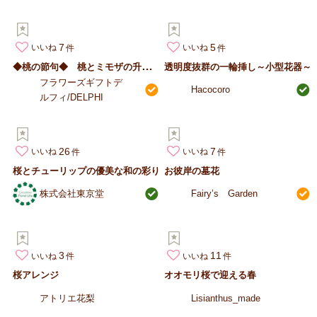
7
5
いいね
いいね
◆
桃の節句◆ 桃とミモザの升アレンジメント
透明度抜群の一輪挿し～小型花器～
フラワーズギフトデ
Hacocoro
ルフィ/DELPHI
26
7
いいね
いいね
桜とチューリップの優美な和の彩り
お彼岸の墓花
株式会社東京堂
Fairy’s Garden
3
11
いいね
いいね
桜アレンジ
オオモリ桜で迎える春
アトリエ花梨
Lisianthus_made