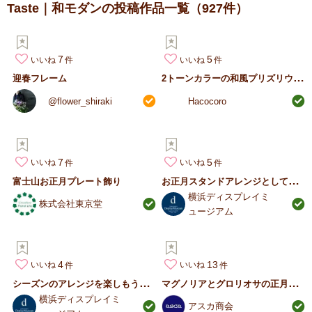
Taste｜和モダンの投稿作品一覧
（927件）
7
5
いいね
いいね
2
トーンカラーの和風プリズリウムアレンジ
迎春フレーム
@flower_shiraki
Hacocoro
7
5
いいね
いいね
お
正月スタンドアレンジとしても飾れるしめ縄
富士山お正月プレート飾り
横浜ディスプレイミ
株式会社東京堂
ュージアム
4
13
いいね
いいね
シ
ーズンのアレンジを楽しもう！お正月鏡もちと扇飾りの首飾り
マ
グノリアとグロリオサの正月アレンジ
横浜ディスプレイミ
アスカ商会