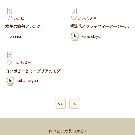
3
いいね
いいね
紫
陽花とフラッフィーデージーのモダン仏花｜白花と藤色のお供えアレ…
端午の節句アレンジ
mionmion
koharubiyori
4
いいね
白
いポピーとミニダリアのモダン仏花｜清らかな供花アレンジ｜枯れな…
koharubiyori
<<
<
作りたいが見つかる♪