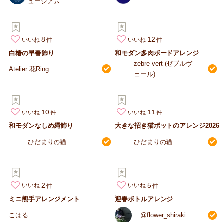
ュージアム
8
12
いいね
いいね
白椿の早春飾り
和モダン多肉ボードアレンジ
zebre vert (ゼブルヴ
Atelier 花Ring
ェール)
10
11
いいね
いいね
和モダンなしめ縄飾り
大きな招き猫ポットのアレンジ2026
ひだまりの猫
ひだまりの猫
2
5
いいね
いいね
ミニ熊手アレンジメント
迎春ボトルアレンジ
こはる
@flower_shiraki