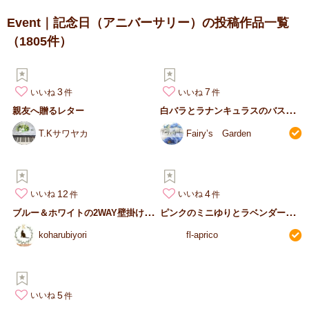
Event｜記念日（アニバーサリー）の投稿作品一覧
（1805件）
3
7
いいね
いいね
白
バラとラナンキュラスのバスケットアレンジ
親友へ贈るレター
T.Kサワヤカ
Fairy’s Garden
12
4
いいね
いいね
ブ
ルー＆ホワイトの2WAY壁掛けフラワー｜レトロラタンバッグアレ…
ピ
ンクのミニゆりとラベンダーのスワッグ
koharubiyori
fl-aprico
5
いいね