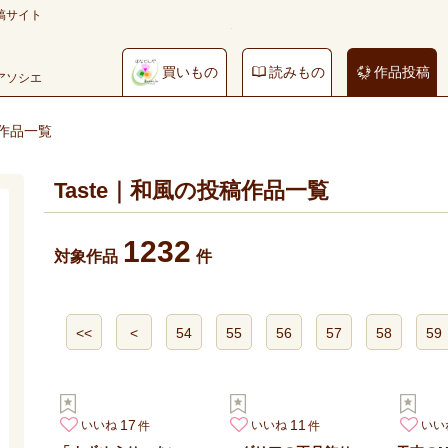
稿サイト
買いもの
読みもの
作品投稿
やアソシエ
稿作品一覧
Taste｜和風の投稿作品一覧
1232
対象作品
件
<<
<
54
55
56
57
58
59
17
11
いいね
いいね
いい