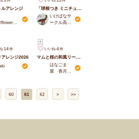
ね
いいね
「球根つき ミニチューリップ」をいける
トルアレンジ
いけばなサ
flower_s
ークル高野
iraki
綵花
14
4
ね
いいね
マムと桜の和風リース～かさねのいろめ風 桜重の巻
アレンジ2026
はなごま
aki
屋 香月恵
理
60
61
62
>
>>