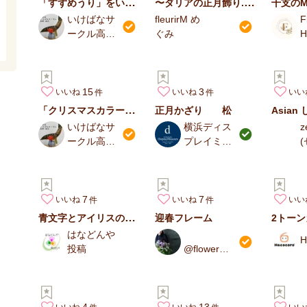
「すずめうり」をいける
〜ダリアの正月飾り.｡.:*♡
干支のMin
いけばなサ
fleurirM め
F
ークル高野
ぐみ
H
綵花
15
3
いいね
いいね
いい
「クリスマスカラー」をいける
正月かざり 松
いけばなサ
横浜ディス
z
ークル高野
プレイミュ
綵花
ージアム
7
7
いいね
いいね
いい
青文字とアイリスの和風アレンジ
迎春フレーム
はなどんや
H
投稿
@flower_s
hiraki
4
13