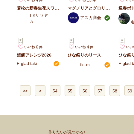
いいね
いいね
いい
若松の新春生花スワッグ
マグノリアとグロリオサの正月アレンジ
迎春ボ
T.Kサワヤ
アスカ商会
カ
@
h
6
4
いいね
いいね
いい
鏡餅アレンジ2026
ひな祭りのリース
ひな祭り
F-glad taki
F-glad t
flo-m
<<
<
54
55
56
57
58
59
作りたいが見つかる♪