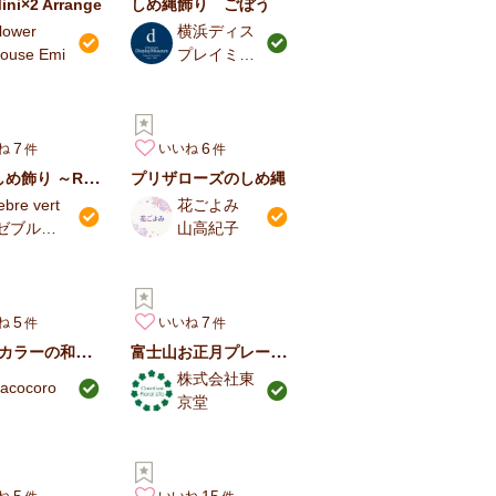
i×2 Arrange
しめ縄飾り ごぼう
lower
横浜ディス
ouse Emi
プレイミュ
ージアム
7
6
ね
いいね
Asian しめ飾り ～Red～
プリザローズのしめ縄
ebre vert
花ごよみ
(ゼブルヴ
山高紀子
ェール)
5
7
ね
いいね
2トーンカラーの和風プリズリウムアレンジ
富士山お正月プレート飾り
株式会社東
acocoro
京堂
5
15