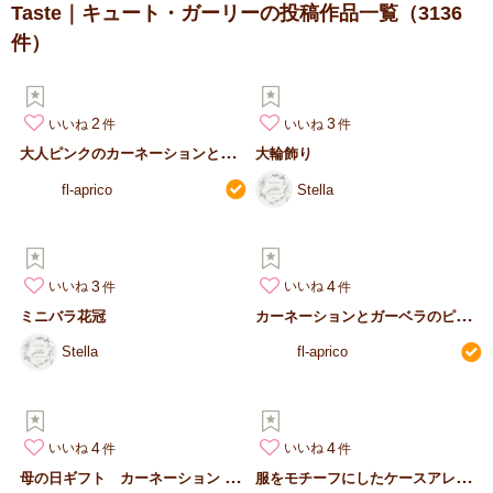
Taste｜キュート・ガーリーの投稿作品一覧
（3136
件）
2
3
いいね
いいね
大
人ピンクのカーネーションとローズのミニスワッグ
大輪飾り
fl-aprico
Stella
3
4
いいね
いいね
カ
ーネーションとガーベラのピンクミニスワッグ
ミニバラ花冠
Stella
fl-aprico
4
4
いいね
いいね
母
の日ギフト カーネーション ボックスアレンジ
服
をモチーフにしたケースアレンジギフト