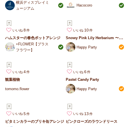
横浜ディスプレイミ
Hacocoro
ュージアム
8
10
いいね
いいね
S
nowy Pink Lily Herbarium 〜ほんのり…
ハムスターの春色ポットアレンジ
+FLOWER【プラス
Happy Party
フラワー】
4
6
いいね
いいね
観葉植物
Pastel Candy Party
tomomo.flower
Happy Party
5
13
いいね
いいね
ビタミンカラーのブリキ缶アレンジ
ピンクローズのラウンドリース