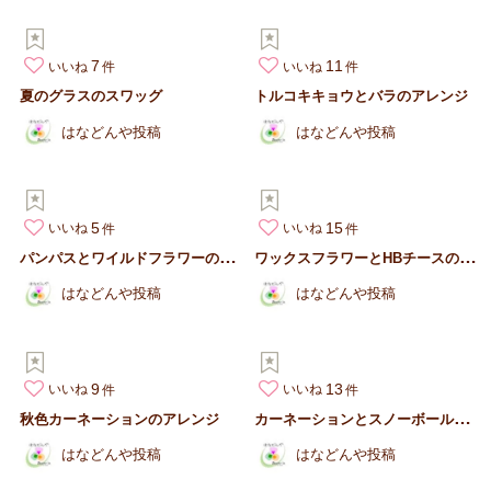
7
11
いいね
いいね
夏のグラスのスワッグ
トルコキキョウとバラのアレンジ
はなどんや投稿
はなどんや投稿
5
15
いいね
いいね
パ
ンパスとワイルドフラワーのスワッグ
ワ
ックスフラワーとHBチースのブーケ
はなどんや投稿
はなどんや投稿
9
13
いいね
いいね
カ
ーネーションとスノーボールのブーケ
秋色カーネーションのアレンジ
はなどんや投稿
はなどんや投稿