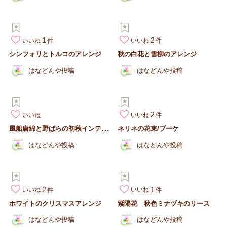
1
2
いいね
いいね
シンフォリとトルコのアレンジ
秋の白花と雪柳のアレンジ
はなどんや投稿
はなどんや投稿
2
いいね
いいね
風
船唐綿と野ばらの初秋インテリアデザイン
ネリネの花束/ブーケ
はなどんや投稿
はなどんや投稿
2
1
いいね
いいね
ホワイトのクリスマスアレンジ
紫陽花 秋色ミナヅキのリース
はなどんや投稿
はなどんや投稿