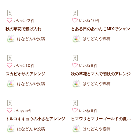
22
10
いいね
いいね
と
ある日のあつんこMIXでシャンペトルブーケ
秋の草花で投げ入れ
はなどんや投稿
はなどんや投稿
10
8
いいね
いいね
スカビオサのアレンジ
秋の草花とマムで初秋のアレンジ
はなどんや投稿
はなどんや投稿
5
8
いいね
いいね
ヒ
マワリとマリーゴールドの夏アレンジ
トルコキキョウの小さなアレンジ
はなどんや投稿
はなどんや投稿