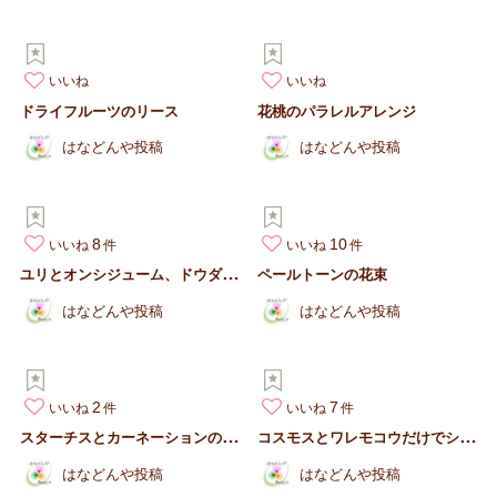
いいね
いいね
ドライフルーツのリース
花桃のパラレルアレンジ
はなどんや投稿
はなどんや投稿
8
10
いいね
いいね
ユ
リとオンシジューム、ドウダンツツジの花束（お供えにも）
ペールトーンの花束
はなどんや投稿
はなどんや投稿
2
7
いいね
いいね
ス
ターチスとカーネーションのアンティークブーケ
コ
スモスとワレモコウだけでシンプル花束
はなどんや投稿
はなどんや投稿