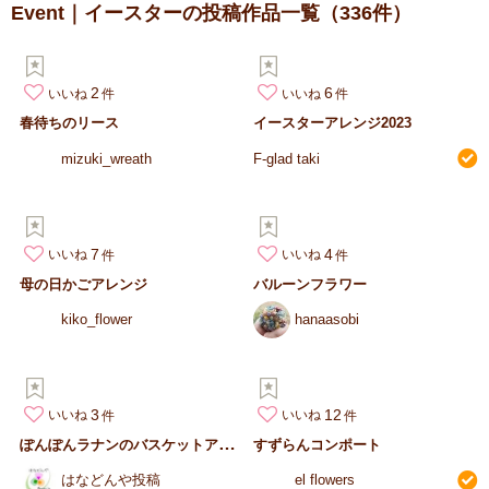
Event｜イースターの投稿作品一覧
（336件）
2
6
いいね
いいね
春待ちのリース
イースターアレンジ2023
mizuki_wreath
F-glad taki
7
4
いいね
いいね
母の日かごアレンジ
バルーンフラワー
kiko_flower
hanaasobi
3
12
いいね
いいね
ぽ
んぽんラナンのバスケットアレンジ
すずらんコンポート
はなどんや投稿
el flowers