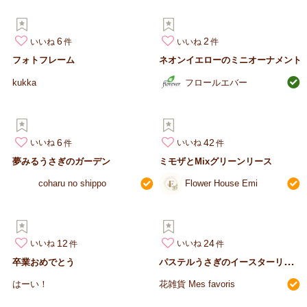
6
2
いいね
いいね
フォトフレーム
ネオンイエローのミニオーナメント
kukka
フロールエバー
6
42
いいね
いいね
夢みるうさぎのガーデン
ミモザとMixグリーンリース
coharu no shippo
Flower House Emi
12
24
いいね
いいね
パ
ステルうさぎのイースターリース 2024ver.
卒業おめでとう
はーい！
花雑貨 Mes favoris