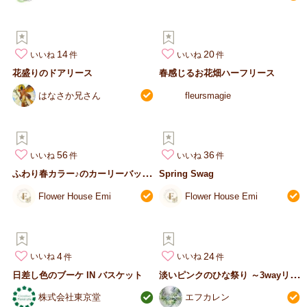
14
20
いいね
いいね
花盛りのドアリース
春感じるお花畑ハーフリース
はなさか兄さん
fleursmagie
56
36
いいね
いいね
ふ
わり春カラー♪のカーリーバッグアレンジ
Spring Swag
Flower House Emi
Flower House Emi
4
24
いいね
いいね
淡
いピンクのひな祭り ～3wayリース／升アレンジ～
日差し色のブーケ IN バスケット
株式会社東京堂
エフカレン