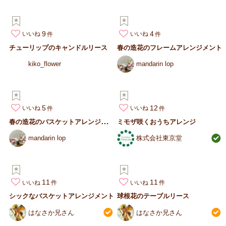
9
4
いいね
いいね
チューリップのキャンドルリース
春の造花のフレームアレンジメント
kiko_flower
mandarin lop
5
12
いいね
いいね
春
の造花のバスケットアレンジメント
ミモザ咲くおうちアレンジ
mandarin lop
株式会社東京堂
11
11
いいね
いいね
シックなバスケットアレンジメント
球根花のテーブルリース
はなさか兄さん
はなさか兄さん