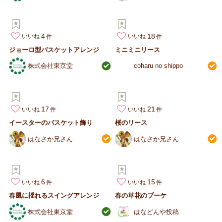
4
18
いいね
いいね
ジョーロ型バスケットアレンジ
ミニミニリース
株式会社東京堂
coharu no shippo
17
21
いいね
いいね
イースターのバスケット飾り
桜のリース
はなさか兄さん
はなさか兄さん
6
15
いいね
いいね
春風に揺れるスイングアレンジ
春の草花のブーケ
株式会社東京堂
はなどんや投稿