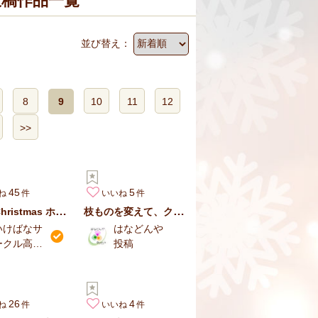
投稿作品一覧
並び替え：
8
9
10
11
12
>>
45
5
ね
いいね
White Christmas ホワイトクリスマス アレンジ
枝ものを変えて、クリスマスからお正月にチェンジ
いけばなサ
はなどんや
ークル高野
投稿
綵花
26
4
ね
いいね