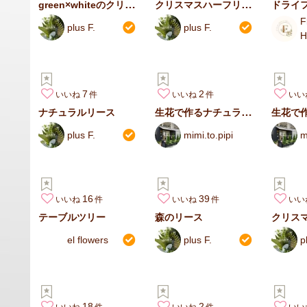
green×whiteのクリスマスリース
クリスマスハーフリース
F
plus F.
plus F.
H
7
2
いいね
いいね
いい
生花で作るナチュラルハーフリース
ナチュラルリース
plus F.
mimi.to.pipi
m
16
39
いいね
いいね
いい
テーブルツリー
森のリース
クリス
el flowers
plus F.
p
18
2
いいね
いいね
いい