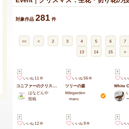
Event｜クリスマス：生花・切り花の
281
対象作品
件
<<
<
2
3
4
5
6
7
13
14
15
>
11
56
いいね
いいね
いい
コニファーのクリスマススワッグ【キット販売中】
ツリーの森
はなどんや
littlegarden
投稿
maru
12
9
いいね
いいね
いい