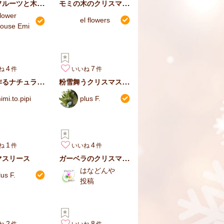
ドライフルーツと木の実のガーランド
モミの木のクリスマスアレンジメント
lower
el flowers
ouse Emi
4
7
ね
いいね
生花で作るナチュラルクリスマスリース
粉雪舞うクリスマスリース
imi.to.pipi
plus F.
1
4
ね
いいね
ガーベラのクリスマスアレンジ
マスリース
はなどんや
lus F.
投稿
2
8
ね
いいね