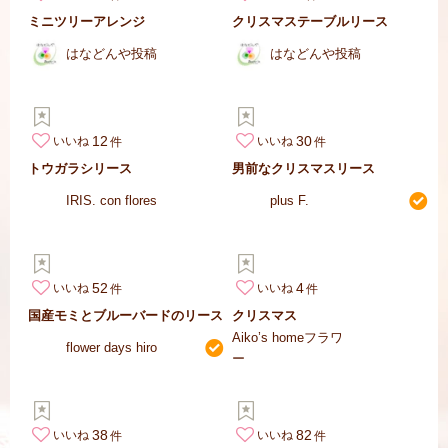
ミニツリーアレンジ
クリスマステーブルリース
はなどんや投稿
はなどんや投稿
12
30
いいね
いいね
トウガラシリース
男前なクリスマスリース
IRIS. con flores
plus F.
52
4
いいね
いいね
国産モミとブルーバードのリース
クリスマス
Aiko’s homeフラワ
flower days hiro
ー
38
82
いいね
いいね