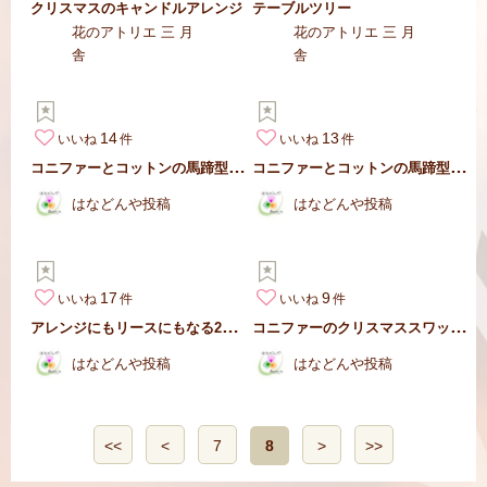
クリスマスのキャンドルアレンジ
テーブルツリー
花のアトリエ 三 月
花のアトリエ 三 月
舎
舎
14
13
いいね
いいね
コ
ニファーとコットンの馬蹄型リース【2023キット販売あり】
コ
ニファーとコットンの馬蹄型リース【2023キット販売あり】
はなどんや投稿
はなどんや投稿
17
9
いいね
いいね
ア
レンジにもリースにもなる2WAYハンドル付きポット
コ
ニファーのクリスマススワッグ【キット販売中】
はなどんや投稿
はなどんや投稿
<<
<
7
8
>
>>