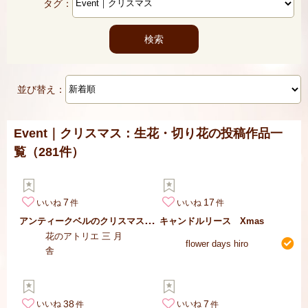
タグ：
並び替え：
Event｜クリスマス：生花・切り花の投稿作品一
覧
（281件）
7
17
いいね
いいね
ア
ンティークベルのクリスマスリース
キャンドルリース Xmas
花のアトリエ 三 月
flower days hiro
舎
38
7
いいね
いいね