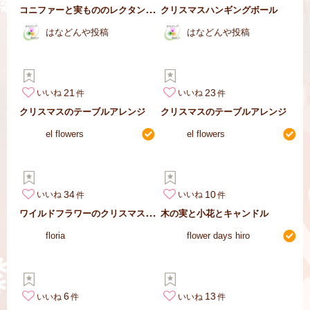
コ
ニファーと実もののレクタングルアレンジ
クリスマスハンギングボール
はなどんや投稿
はなどんや投稿
21
23
いいね
いいね
クリスマスのテーブルアレンジ
クリスマスのテーブルアレンジ
el flowers
el flowers
34
10
いいね
いいね
ワ
イルドフラワーのクリスマスリース
木の実と小花とキャンドル
floria
flower days hiro
6
13
いいね
いいね