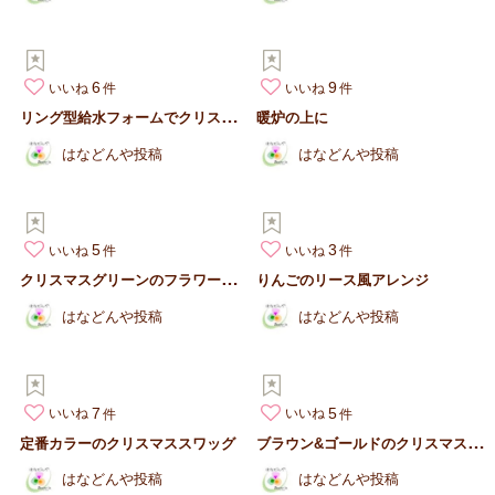
6
9
いいね
いいね
リ
ング型給水フォームでクリスマスリース
暖炉の上に
はなどんや投稿
はなどんや投稿
5
3
いいね
いいね
ク
リスマスグリーンのフラワーアシストを使って
りんごのリース風アレンジ
はなどんや投稿
はなどんや投稿
7
5
いいね
いいね
ブ
ラウン&ゴールドのクリスマスリース
定番カラーのクリスマススワッグ
はなどんや投稿
はなどんや投稿