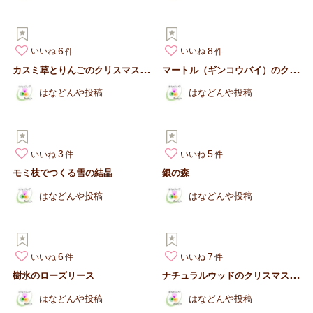
6
8
いいね
いいね
カ
スミ草とりんごのクリスマスアレンジ
マ
ートル（ギンコウバイ）のクリスマスツリー
はなどんや投稿
はなどんや投稿
3
5
いいね
いいね
モミ枝でつくる雪の結晶
銀の森
はなどんや投稿
はなどんや投稿
6
7
いいね
いいね
ナ
チュラルウッドのクリスマスリース
樹氷のローズリース
はなどんや投稿
はなどんや投稿