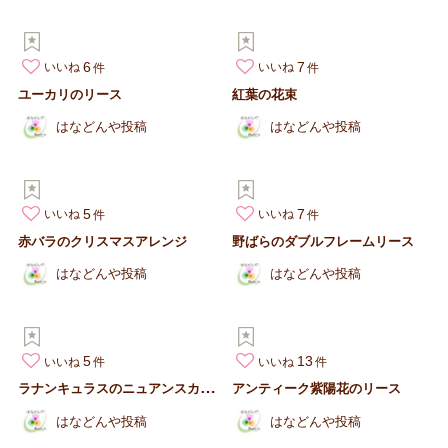
6
7
いいね
いいね
ユーカリのリース
紅葉の花束
はなどんや投稿
はなどんや投稿
5
7
いいね
いいね
赤バラのクリスマスアレンジ
野ばらのダブルフレームリース
はなどんや投稿
はなどんや投稿
5
13
いいね
いいね
ラ
ナンキュラスのニュアンスカラーブーケ
アンティーク紫陽花のリース
はなどんや投稿
はなどんや投稿