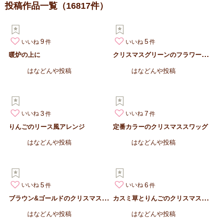
投稿作品一覧
（16817件）
9
5
いいね
いいね
ク
リスマスグリーンのフラワーアシストを使って
暖炉の上に
はなどんや投稿
はなどんや投稿
3
7
いいね
いいね
りんごのリース風アレンジ
定番カラーのクリスマススワッグ
はなどんや投稿
はなどんや投稿
5
6
いいね
いいね
ブ
ラウン&ゴールドのクリスマスリース
カ
スミ草とりんごのクリスマスアレンジ
はなどんや投稿
はなどんや投稿