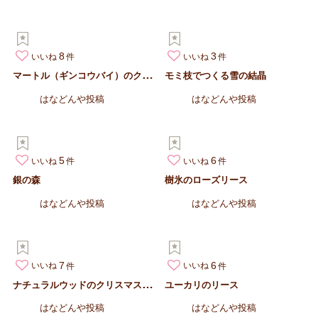
8
3
いいね
いいね
マ
ートル（ギンコウバイ）のクリスマスツリー
モミ枝でつくる雪の結晶
はなどんや投稿
はなどんや投稿
5
6
いいね
いいね
銀の森
樹氷のローズリース
はなどんや投稿
はなどんや投稿
7
6
いいね
いいね
ナ
チュラルウッドのクリスマスリース
ユーカリのリース
はなどんや投稿
はなどんや投稿