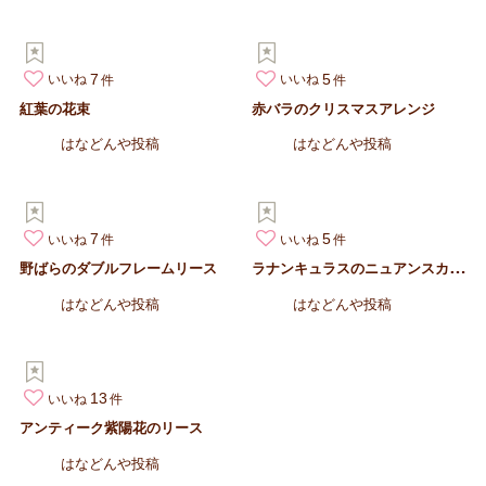
7
5
いいね
いいね
紅葉の花束
赤バラのクリスマスアレンジ
はなどんや投稿
はなどんや投稿
7
5
いいね
いいね
ラ
ナンキュラスのニュアンスカラーブーケ
野ばらのダブルフレームリース
はなどんや投稿
はなどんや投稿
13
いいね
アンティーク紫陽花のリース
はなどんや投稿