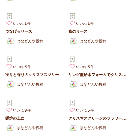
1
1
いいね
いいね
つなげるリース
森のリース
はなどんや投稿
はなどんや投稿
6
6
いいね
いいね
リ
ング型給水フォームでクリスマスリース
実りと香りのクリスマスツリー
はなどんや投稿
はなどんや投稿
9
5
いいね
いいね
ク
リスマスグリーンのフラワーアシストを使って
暖炉の上に
はなどんや投稿
はなどんや投稿