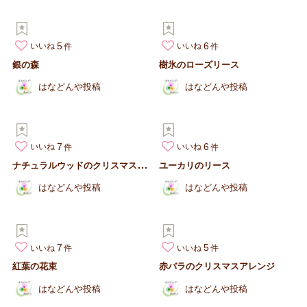
5
6
いいね
いいね
銀の森
樹氷のローズリース
はなどんや投稿
はなどんや投稿
7
6
いいね
いいね
ナ
チュラルウッドのクリスマスリース
ユーカリのリース
はなどんや投稿
はなどんや投稿
7
5
いいね
いいね
紅葉の花束
赤バラのクリスマスアレンジ
はなどんや投稿
はなどんや投稿