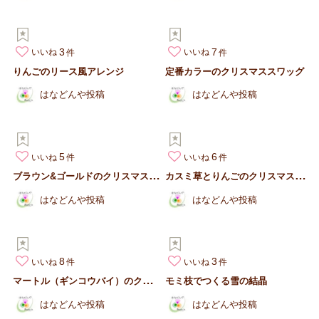
3
7
いいね
いいね
りんごのリース風アレンジ
定番カラーのクリスマススワッグ
はなどんや投稿
はなどんや投稿
5
6
いいね
いいね
ブ
ラウン&ゴールドのクリスマスリース
カ
スミ草とりんごのクリスマスアレンジ
はなどんや投稿
はなどんや投稿
8
3
いいね
いいね
マ
ートル（ギンコウバイ）のクリスマスツリー
モミ枝でつくる雪の結晶
はなどんや投稿
はなどんや投稿