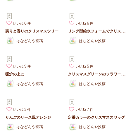
6
6
いいね
いいね
リ
ング型給水フォームでクリスマスリース
実りと香りのクリスマスツリー
はなどんや投稿
はなどんや投稿
9
5
いいね
いいね
ク
リスマスグリーンのフラワーアシストを使って
暖炉の上に
はなどんや投稿
はなどんや投稿
3
7
いいね
いいね
りんごのリース風アレンジ
定番カラーのクリスマススワッグ
はなどんや投稿
はなどんや投稿