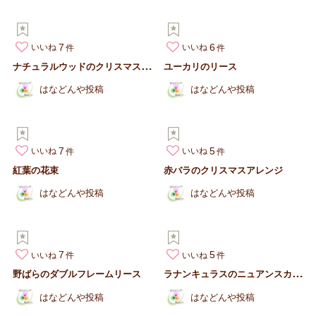
7
6
いいね
いいね
ナ
チュラルウッドのクリスマスリース
ユーカリのリース
はなどんや投稿
はなどんや投稿
7
5
いいね
いいね
紅葉の花束
赤バラのクリスマスアレンジ
はなどんや投稿
はなどんや投稿
7
5
いいね
いいね
ラ
ナンキュラスのニュアンスカラーブーケ
野ばらのダブルフレームリース
はなどんや投稿
はなどんや投稿