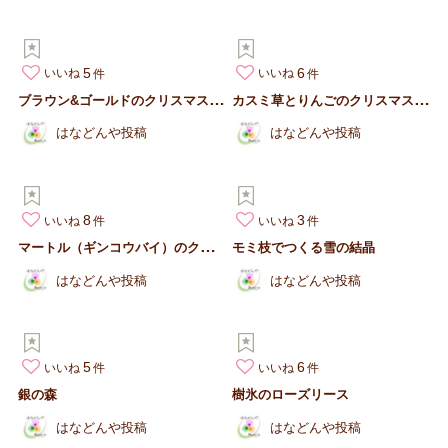
5
6
いいね
いいね
ブ
ラウン&ゴールドのクリスマスリース
カ
スミ草とりんごのクリスマスアレンジ
はなどんや投稿
はなどんや投稿
8
3
いいね
いいね
マ
ートル（ギンコウバイ）のクリスマスツリー
モミ枝でつくる雪の結晶
はなどんや投稿
はなどんや投稿
5
6
いいね
いいね
銀の森
樹氷のローズリース
はなどんや投稿
はなどんや投稿