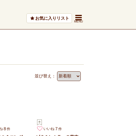
お気に入りリスト
並び替え：
8
7
ね
いいね