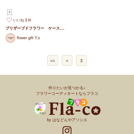
3
いいね
プ
リザーブドフラワー ケース入り お供え仏花 一対
flower gift Y,s
<<
<
3
作りたいが見つかる♪
フラワーコーディネートならフラコ
by はなどんやアソシエ