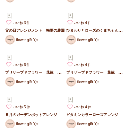
3
4
いいね
いいね
ひ
まわりとローズのくまちゃんバスケット
父の日アレンジメント 梅雨の農園
flower gift Y,s
flower gift Y,s
6
4
いいね
いいね
プ
リザーブドフラワー 花籠 バスケットアレンジ 黄色
プ
リザーブドフラワー 花籠 バスケットアレンジ ピンク
flower gift Y,s
flower gift Y,s
5
4
いいね
いいね
５月のガーデンポットアレンジ
ビタミンカラーローズアレンジ
flower gift Y,s
flower gift Y,s