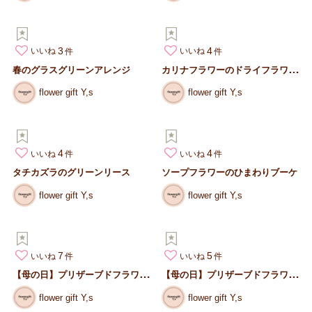
3
4
いいね
いいね
カ
リナフラワーのドライフラワーナチュラルブーケ
春のグラスグリーンアレンジ
flower gift Y,s
flower gift Y,s
4
4
いいね
いいね
タチカズラのグリーンリース
ソープフラワーのひまわりブーケ
flower gift Y,s
flower gift Y,s
7
5
いいね
いいね
【
母の日】プリザーブドフラワー 和モダン
【
母の日】プリザーブドフラワー くすみピンクのアンティーク風 ア…
flower gift Y,s
flower gift Y,s