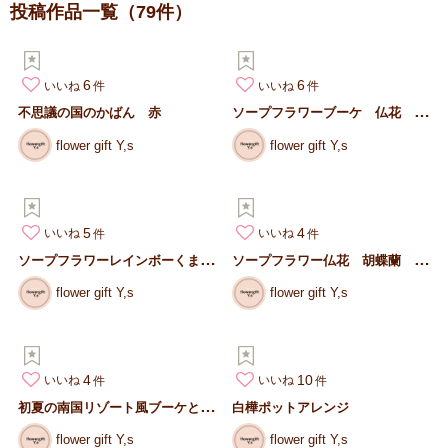
投稿作品一覧
（79件）
6
6
いいね
いいね
ソ
ープフラワーブーケ 仏花 胡蝶蘭 お供え
不思議の国のかばん 赤
flower gift Y,s
flower gift Y,s
5
4
いいね
いいね
ソ
ープフラワーレインボーくまちゃん
ソ
ープフラワー仏花 胡蝶蘭 お供え
flower gift Y,s
flower gift Y,s
4
10
いいね
いいね
初
夏の南国リゾート風ブーケとブートニア
白樺ポットアレンジ
flower gift Y,s
flower gift Y,s