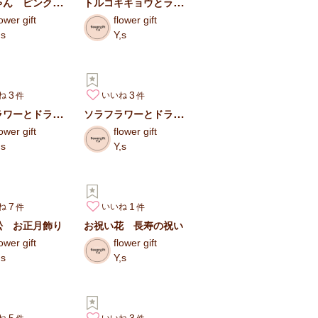
くまちゃん ピンクのバルーンギフトアレンジ
トルコキキョウとライスフラワーのバスケットアレンジブーケ
lower gift
flower gift
,s
Y,s
3
3
ね
いいね
ソラフラワーとドライフラワーの髪飾り 紫 成人の日
ソラフラワーとドライフラワーの髪飾り ピンク 成人の日
lower gift
flower gift
,s
Y,s
7
1
ね
いいね
松 お正月飾り
お祝い花 長寿の祝い
lower gift
flower gift
,s
Y,s
5
3