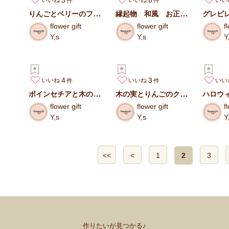
いいね
いいね
いい
りんごとベリーのフルーツサンド
縁起物 和風 お正月飾り ケース入り
flower gift
flower gift
f
Y,s
Y,s
Y
4
3
いいね
いいね
いい
ポインセチアと木の実のクリスマスリース
木の実とりんごのクリスマスミニリース
flower gift
flower gift
f
Y,s
Y,s
Y
<<
<
1
2
3
作りたいが見つかる♪