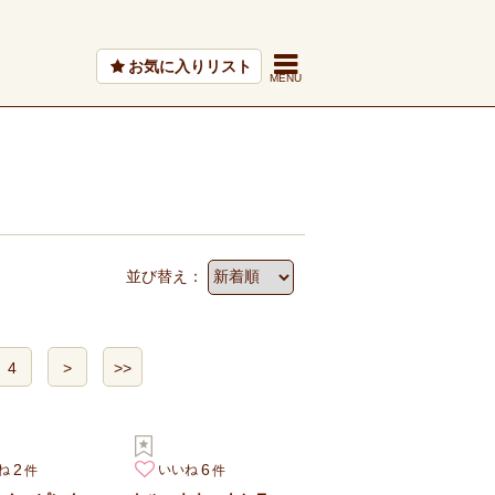
お気に入りリスト
並び替え：
4
>
>>
2
6
ね
いいね