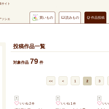
稿サイト
買いもの
読みもの
作品投稿
やアソシエ
投稿作品一覧
79
対象作品
件
<<
<
1
2
3
2
1
いいね
いいね
いい