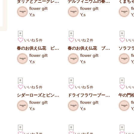
ダリアとアニークレマチスのドライフラワーブーケとブートニア
デルフィニウムの春待ちドライフラワーナチュラルスワッグ
flower gift
flower gift
f
Y,s
Y,s
Y
5
2
いいね
いいね
いい
春のお供え仏花 ピンク
春のお供え仏花 ブルー
flower gift
flower gift
f
Y,s
Y,s
Y
5
5
いいね
いいね
いい
シダーローズとピンクッションの春待ちスワッグ
ドライフラワーブーケとブートニア
午の門
flower gift
flower gift
f
Y,s
Y,s
Y
3
6