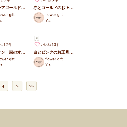
ね
いいね
グレビレアゴールドと木の実のクリスマス 三日月リース
赤とゴールドのお正月飾り しめ縄飾り
lower gift
flower gift
,s
Y,s
12
13
ね
いいね
ハロウィン 森のオバケリース
白とピンクのお正月飾り しめ縄飾り
lower gift
flower gift
,s
Y,s
4
>
>>