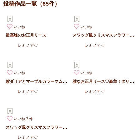
投稿作品一覧
（65件）
いいね
いいね
ス
ワッグ風クリスマスフラワーリース ヴィンテージローズのクリスマ…
最高峰のお正月リース
レミノア♡
レミノア♡
いいね
いいね
紫
ダリアとマーブルカラーマムの超特大お正月リース
雅
なお正月リース♡豪華！ダリアとピオニーのお正月飾り
レミノア♡
レミノア♡
7
いいね
ス
ワッグ風クリスマスフラワーリース♡真っ赤なバラとゴールドパール…
レミノア♡