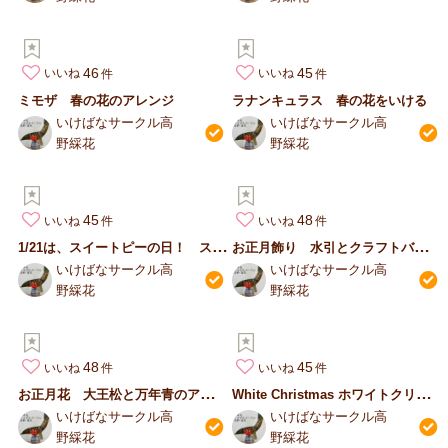
46
45
いいね
いいね
ミモザ 春の花のアレンジ
ラナンキュラス 春の花をいける
いけばなサークル高
いけばなサークル高
野綵花
野綵花
45
48
いいね
いいね
1
/21は、スイートピーの日！ スイートピーの春アレンジ (いけ…
お
正月飾り 水引とクラフトバンドで華やかに
いけばなサークル高
いけばなサークル高
野綵花
野綵花
48
45
いいね
いいね
お
正月花 大王松と万年青のアレンジ
W
hite Christmas ホワイトクリスマス アレンジ
いけばなサークル高
いけばなサークル高
野綵花
野綵花