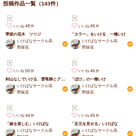
投稿作品一覧
（143件）
48
46
いいね
いいね
季節の花木 ツツジ
「カラー」をいける 一種いけ
いけばなサークル高
いけばなサークル高
野綵花
野綵花
50
46
いいね
いいね
剣
山なしでいける、雲竜柳とグロリオサのいけばな
「ぼけ」の一種いけ
いけばなサークル高
いけばなサークル高
野綵花
野綵花
44
45
いいね
いいね
「線を楽しむ」いけばな
「足元を見せる」いけばな
いけばなサークル高
いけばなサークル高