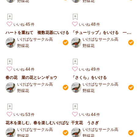
野綵花
野綵花
45
48
いいね
いいね
「
チューリップ」をいける 一種いけ
ハートを重ねて 複数花器にいける
いけばなサークル高
いけばなサークル高
野綵花
野綵花
44
49
いいね
いいね
春の花 菜の花とレンギョウ
「さくら」をいける
いけばなサークル高
いけばなサークル高
野綵花
野綵花
53
44
いいね
いいね
花木を楽しむ、春を楽しむいけばな
干支花 うさぎ
いけばなサークル高
いけばなサークル高
野綵花
野綵花