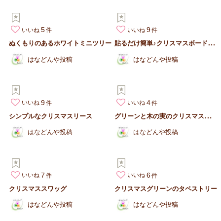
5
9
いいね
いいね
貼
るだけ簡単♪クリスマスボードアレンジ
ぬくもりのあるホワイトミニツリー
はなどんや投稿
はなどんや投稿
9
4
いいね
いいね
グ
リーンと木の実のクリスマスツリー
シンプルなクリスマスリース
はなどんや投稿
はなどんや投稿
7
6
いいね
いいね
クリスマススワッグ
クリスマスグリーンのタペストリー
はなどんや投稿
はなどんや投稿