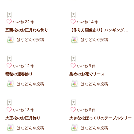
22
14
いいね
いいね
【
作り方画像あり】ハンギングハーフツリー
五葉松のお正月わら飾り
はなどんや投稿
はなどんや投稿
12
9
いいね
いいね
稲穂の迎春飾り
染めのお花でリース
はなどんや投稿
はなどんや投稿
13
6
いいね
いいね
大王松のお正月飾り
大きな松ぼっくりのテーブルツリー
はなどんや投稿
はなどんや投稿