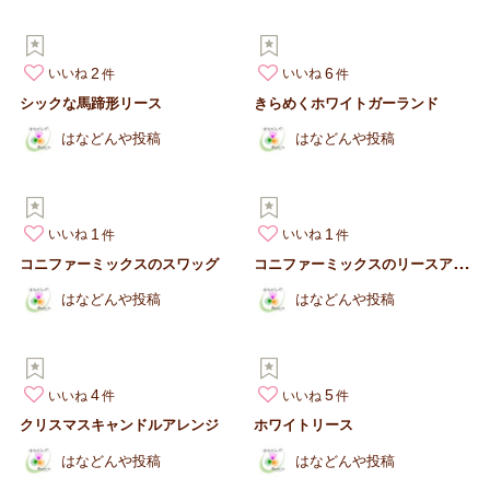
2
6
いいね
いいね
シックな馬蹄形リース
きらめくホワイトガーランド
はなどんや投稿
はなどんや投稿
1
1
いいね
いいね
コ
ニファーミックスのリースアレンジ
コニファーミックスのスワッグ
はなどんや投稿
はなどんや投稿
4
5
いいね
いいね
クリスマスキャンドルアレンジ
ホワイトリース
はなどんや投稿
はなどんや投稿