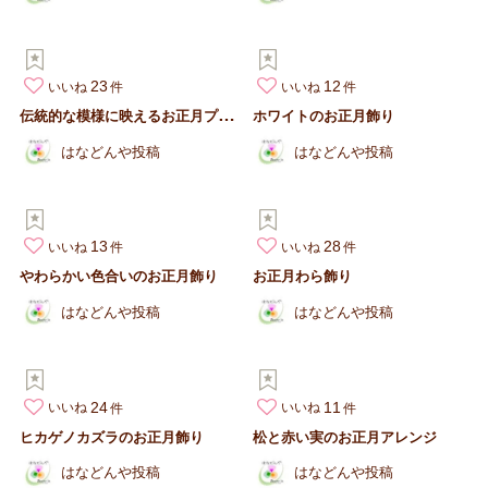
23
12
いいね
いいね
伝
統的な模様に映えるお正月プレート飾り
ホワイトのお正月飾り
はなどんや投稿
はなどんや投稿
13
28
いいね
いいね
やわらかい色合いのお正月飾り
お正月わら飾り
はなどんや投稿
はなどんや投稿
24
11
いいね
いいね
ヒカゲノカズラのお正月飾り
松と赤い実のお正月アレンジ
はなどんや投稿
はなどんや投稿