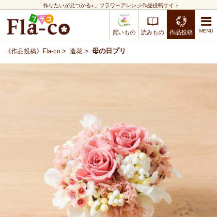
「作りたいが見つかる♪」フラワーアレンジ作品投稿サイト
買いもの
読みもの
作品投稿
>
>
母の日プリ
《作品投稿》Fla-co
造花