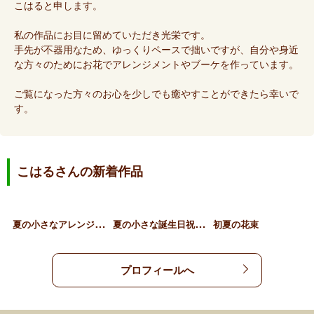
こはると申します。
私の作品にお目に留めていただき光栄です。
手先が不器用なため、ゆっくりペースで拙いですが、自分や身近
な方々のためにお花でアレンジメントやブーケを作っています。
ご覧になった方々のお心を少しでも癒やすことができたら幸いで
す。
こはるさんの新着作品
夏
の小さなアレンジメント
夏
の小さな誕生日祝いの花束
初夏の花束
プロフィールへ