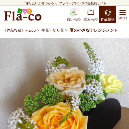
「作りたいが見つかる♪」フラワーアレンジ作品投稿サイト
買いもの
読みもの
作品投稿
>
>
夏の小さなアレンジメント
《作品投稿》Fla-co
生花・切り花