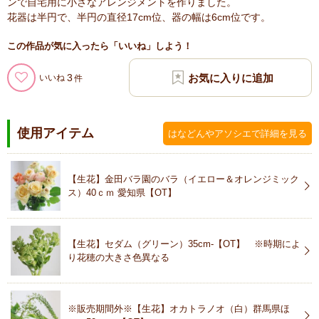
ンで自宅用に小さなアレンジメントを作りました。
花器は半円で、半円の直径17cm位、器の幅は6cm位です。
この作品が気に入ったら「いいね」しよう！
3
いいね
使用アイテム
はなどんやアソシエで詳細を見る
【生花】金田バラ園のバラ（イエロー＆オレンジミック
ス）40ｃｍ 愛知県【OT】
【生花】セダム（グリーン）35cm-【OT】 ※時期によ
り花穂の大きさ色異なる
※販売期間外※【生花】オカトラノオ（白）群馬県ほ