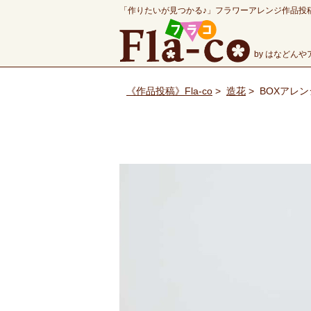
「作りたいが見つかる♪」フラワーアレンジ作品投
by はなどん
《作品投稿》Fla-co
>
造花
>
BOXアレ