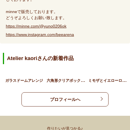
minneで販売しております。
どうぞよろしくお願い致します。
https://minne.com/@yuno0206ok
https://www.instagram.com/beearena
Atelier kaoriさんの新着作品
六
角形クリアボックスのフラ…
ミ
モザとイエローローズのガ…
ガラスドームアレンジ
プロフィールへ
作りたいが見つかる♪