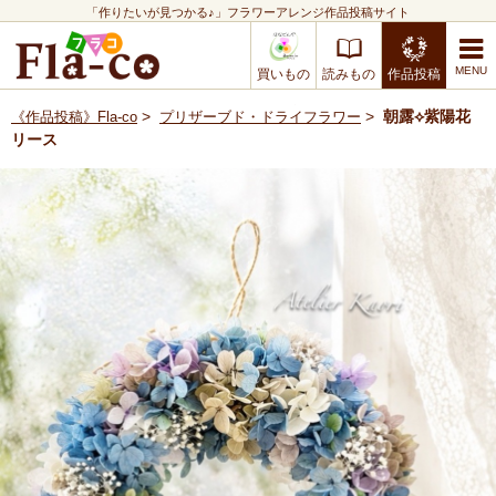
「作りたいが見つかる♪」フラワーアレンジ作品投稿サイト
買いもの
読みもの
作品投稿
>
>
朝露︎︎⟡紫陽花
《作品投稿》Fla-co
プリザーブド・ドライフラワー
リース