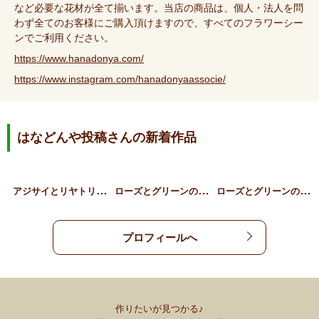
など必要な花材が全て揃います。当店の商品は、個人・法人を問
わず全てのお客様にご購入頂けますので、すべてのフラワーシー
ンでご利用ください。
https://www.hanadonya.com/
https://www.instagram.com/hanadonyaassocie/
はなどんや投稿さんの新着作品
ア
ジサイとリヤトリス、草花…
ロ
ーズとグリーンのギフトア…
ロ
ーズとグリーンのスタンデ…
プロフィールへ
作りたいが見つかる♪