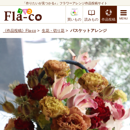
「作りたいが見つかる♪」フラワーアレンジ作品投稿サイト
買いもの
読みもの
作品投稿
>
>
バスケットアレンジ
《作品投稿》Fla-co
生花・切り花