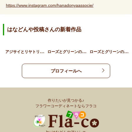
https://www.instagram.com/hanadonyaassocie/
はなどんや投稿さんの新着作品
ア
ジサイとリヤトリス、草花…
ロ
ーズとグリーンのギフトア…
ロ
ーズとグリーンのスタンデ…
プロフィールへ
作りたいが見つかる♪
フラワーコーディネートならフラコ