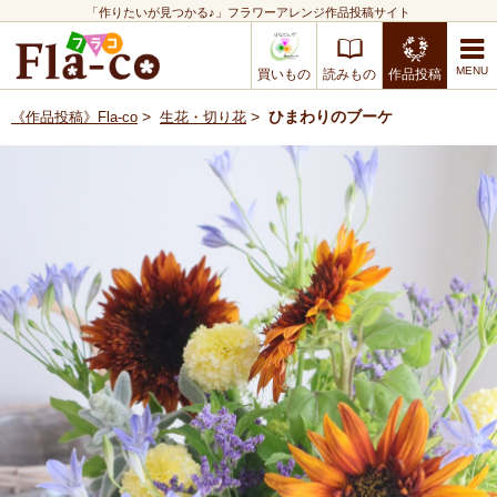
「作りたいが見つかる♪」フラワーアレンジ作品投稿サイト
買いもの
読みもの
作品投稿
>
>
ひまわりのブーケ
《作品投稿》Fla-co
生花・切り花