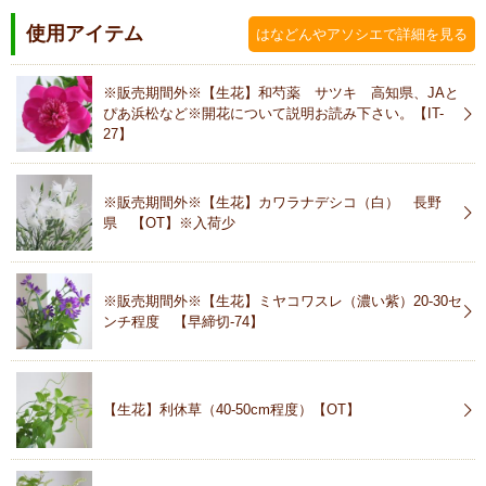
使用アイテム
はなどんやアソシエで詳細を見る
※販売期間外※【生花】和芍薬 サツキ 高知県、JAと
ぴあ浜松など※開花について説明お読み下さい。【IT-
27】
※販売期間外※【生花】カワラナデシコ（白） 長野
県 【OT】※入荷少
※販売期間外※【生花】ミヤコワスレ（濃い紫）20-30セ
ンチ程度 【早締切-74】
【生花】利休草（40-50cm程度）【OT】