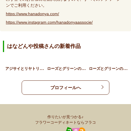
ンでご利用ください。
https://www.hanadonya.com/
https://www.instagram.com/hanadonyaassocie/
はなどんや投稿さんの新着作品
ア
ジサイとリヤトリス、草花…
ロ
ーズとグリーンのギフトア…
ロ
ーズとグリーンのスタンデ…
プロフィールへ
作りたいが見つかる♪
フラワーコーディネートならフラコ