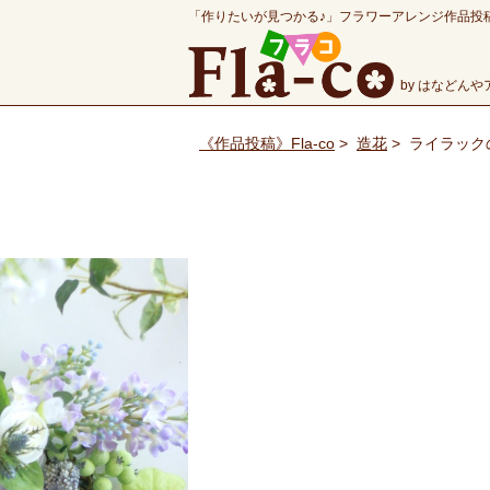
「作りたいが見つかる♪」フラワーアレンジ作品投
by はなどん
《作品投稿》Fla-co
>
造花
>
ライラック