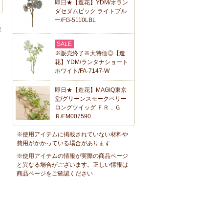
即日★【造花】YDM/オラン
ダセダムピック ライトブル
ー/FG-5110LBL
！
SALE
※販売終了※大特価◎【造
花】YDM/ランタナショート
ホワイト/FA-7147-W
即日★【造花】MAGIQ東京
堂/グリーンスモークベリー
ロングツイッグ ＦＲ．Ｇ
Ｒ/FM007590
※使用アイテムに掲載されていない材料や
費用がかかっている場合があります
※使用アイテムの情報が実際の商品ページ
と異なる場合がございます。正しい情報は
商品ページをご確認ください